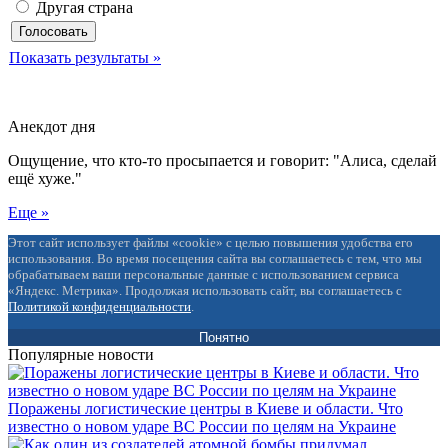
Другая страна
Показать результаты »
Анекдот дня
Ощущение, что кто-то просыпается и говорит: "Алиса, сделай
ещё хуже."
Еще »
Этот сайт использует файлы «cookie» с целью повышения удобства его
использования. Во время посещения сайта вы соглашаетесь с тем, что мы
обрабатываем ваши персональные данные с использованием сервиса
«Яндекс. Метрика». Продолжая использовать сайт, вы соглашаетесь с
Политикой конфиденциальности
.
Понятно
Популярные новости
Поражены логистические центры в Киеве и области. Что
известно о новом ударе ВС России по целям на Украине