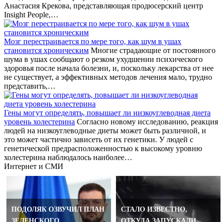
Анастасия Крекова, представляющая продюсерский центр
Insight People,…
Мозг перестраивается по мере того, как шум в ушах
становится хроническим
Многие страдающие от постоянного
шума в ушах сообщают о резком ухудшении психического
здоровья после начала болезни, и, поскольку лекарства от нее
не существует, а эффективных методов лечения мало, трудно
представить,…
Гены могут определять, повышает ли низкоуглеводная диета
уровень холестерина
Согласно новому исследованию, реакция
людей на низкоуглеводные диеты может быть различной, и
это может частично зависеть от их генетики. У людей с
генетической предрасположенностью к высокому уровню
холестерина наблюдалось наиболее…
Интернет и СМИ
ПОДОЛЯК ОЗВУЧИЛ ПЛАН
СТАЛО ИЗВЕСТНО,
ЗЕЛЕНСКОГО
ОТКУДА ЗАПУСКАЛИ