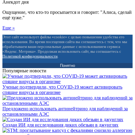
Анекдот дня
Ощущение, что кто-то просыпается и говорит: "Алиса, сделай
ещё хуже."
Еще »
Этот сайт использует файлы «cookie» с целью повышения удобства его
использования. Во время посещения сайта вы соглашаетесь с тем, что мы
обрабатываем ваши персональные данные с использованием сервиса
«Яндекс. Метрика». Продолжая использовать сайт, вы соглашаетесь с
Политикой конфиденциальности
.
Понятно
Популярные новости
Ученые подтвердили, что COVID-19 может активировать
спящие вирусы в организме
Предложено использовать антинейтрино для наблюдений за
остановленными АЭС
Создан ИИ для исследования диких обезьян в джунглях