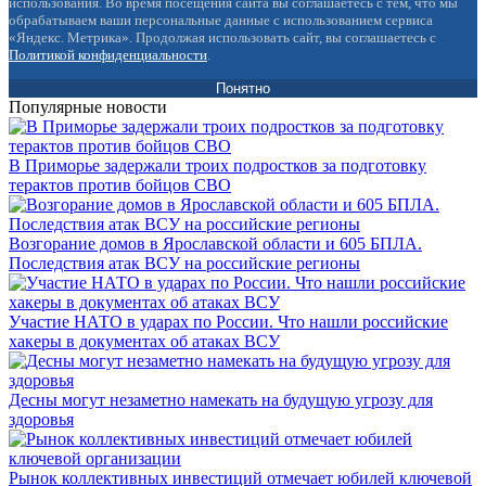
использования. Во время посещения сайта вы соглашаетесь с тем, что мы
обрабатываем ваши персональные данные с использованием сервиса
«Яндекс. Метрика». Продолжая использовать сайт, вы соглашаетесь с
Политикой конфиденциальности
.
Понятно
Популярные новости
В Приморье задержали троих подростков за подготовку
терактов против бойцов СВО
Возгорание домов в Ярославской области и 605 БПЛА.
Последствия атак ВСУ на российские регионы
Участие НАТО в ударах по России. Что нашли российские
хакеры в документах об атаках ВСУ
Десны могут незаметно намекать на будущую угрозу для
здоровья
Рынок коллективных инвестиций отмечает юбилей ключевой