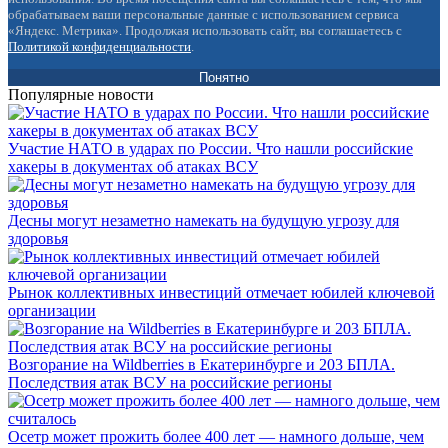
обрабатываем ваши персональные данные с использованием сервиса
«Яндекс. Метрика». Продолжая использовать сайт, вы соглашаетесь с
Политикой конфиденциальности
.
Понятно
Популярные новости
Участие НАТО в ударах по России. Что нашли российские
хакеры в документах об атаках ВСУ
Десны могут незаметно намекать на будущую угрозу для
здоровья
Рынок коллективных инвестиций отмечает юбилей ключевой
организации
Возгорание на Wildberries в Екатеринбурге и 203 БПЛА.
Последствия атак ВСУ на российские регионы
Осетр может прожить более 400 лет — намного дольше, чем