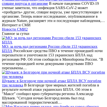
спящие вирусы в организме
В начале пандемии COVID-19
ученые заметили, что инфекция SARS-CoV-2 может
«пробудить» другие, спящие вирусы, уже присутствующие в
организме. Теперь новое исследование, опубликованное в
журнале Nature, расширяет эти и последующие наблюдения,…
Интернет и СМИ
Новости СМИ2
Главное за сутки
МО: за ночь над регионами России сбили 153 украинских
БПЛА
Российские средства ПВО в течение прошедшей ночи
перехватили и уничтожили 153 украинских БПЛА над
регионами РФ. Об этом сообщили в Минобороны России. "В
течение прошедшей ночи дежурными средствами ПВО
перехвачены…
Шуваев: в Белгороде при ночной атаке БПЛА ВСУ погибли
три человека
В Белгороде трое мирных жителей погибли в
результате ночной атаки украинских БПЛА. Об этом в
"Максе" сообщил врио губернатора региона Александр
Шуваев. "Сегодня ночью Белгород вновь был под
массированной террористической…