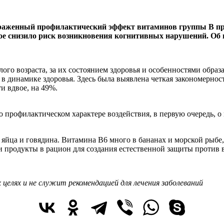
ыраженный профилактический эффект витаминов группы B п
ое снизило риск возникновения когнитивных нарушений. Об ит
го возраста, за их состоянием здоровья и особенностями образ
 динамике здоровья. Здесь была выявлена четкая закономернос
и вдвое, на 49%.
о профилактическом характере воздействия, в первую очередь, 
яйца и говядина. Витамина B6 много в бананах и морской рыбе,
и продукты в рацион для создания естественной защиты против
целях и не служит рекомендацией для лечения заболеваний