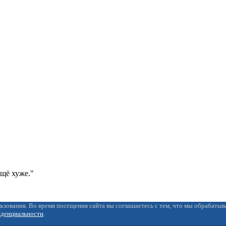
ещё хуже."
ьзования. Во время посещения сайта вы соглашаетесь с тем, что мы обрабаты
иденциальности
.