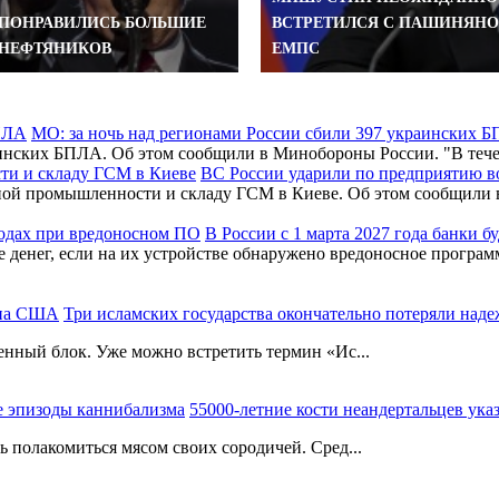
 ПОНРАВИЛИСЬ БОЛЬШИЕ
ВСТРЕТИЛСЯ С ПАШИНЯНО
 НЕФТЯНИКОВ
ЕМПС
МО: за ночь над регионами России сбили 397 украинских 
раинских БПЛА. Об этом сообщили в Минобороны России. "В т
ВС России ударили по предприятию 
нной промышленности и складу ГСМ в Киеве. Об этом сообщил
В России с 1 марта 2027 года банки 
де денег, если на их устройстве обнаружено вредоносное програ
Три исламских государства окончательно потеряли на
енный блок. Уже можно встретить термин «Ис...
55000-летние кости неандертальцев ук
 полакомиться мясом своих сородичей. Сред...