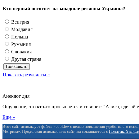
Кто первый посягнет на западные регионы Украины?
Венгрия
Молдавия
Польша
Румыния
Словакия
Другая страна
Показать результаты »
Анекдот дня
Ощущение, что кто-то просыпается и говорит: "Алиса, сделай 
Еще »
Этот сайт использует файлы «cookie» с целью повышения удобства его испол
Метрика». Продолжая использовать сайт, вы соглашаетесь с
Политикой конф