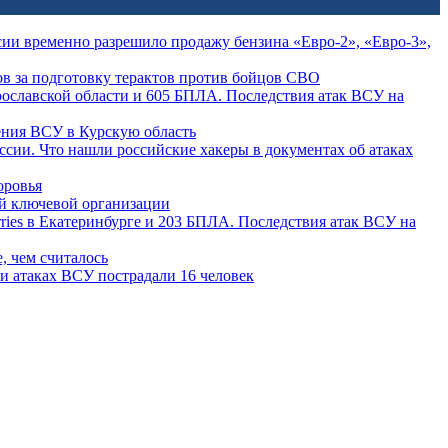
сии временно разрешило продажу бензина «Евро-2», «Евро-3»,
ов за подготовку терактов против бойцов СВО
рославской области и 605 БПЛА. Последствия атак ВСУ на
ения ВСУ в Курскую область
ссии. Что нашли российские хакеры в документах об атаках
оровья
й ключевой организации
rries в Екатеринбурге и 203 БПЛА. Последствия атак ВСУ на
, чем считалось
ри атаках ВСУ пострадали 16 человек