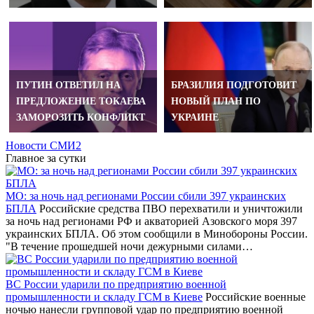
ПУТИН ОТВЕТИЛ НА
БРАЗИЛИЯ ПОДГОТОВИТ
ПРЕДЛОЖЕНИЕ ТОКАЕВА
НОВЫЙ ПЛАН ПО
ЗАМОРОЗИТЬ КОНФЛИКТ
УКРАИНЕ
Новости СМИ2
Главное за сутки
МО: за ночь над регионами России сбили 397 украинских
БПЛА
Российские средства ПВО перехватили и уничтожили
за ночь над регионами РФ и акваторией Азовского моря 397
украинских БПЛА. Об этом сообщили в Минобороны России.
"В течение прошедшей ночи дежурными силами…
ВС России ударили по предприятию военной
промышленности и складу ГСМ в Киеве
Российские военные
ночью нанесли групповой удар по предприятию военной