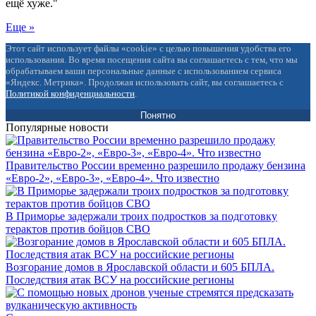
ещё хуже."
Еще »
Этот сайт использует файлы «cookie» с целью повышения удобства его
использования. Во время посещения сайта вы соглашаетесь с тем, что мы
обрабатываем ваши персональные данные с использованием сервиса
«Яндекс. Метрика». Продолжая использовать сайт, вы соглашаетесь с
Политикой конфиденциальности
.
Понятно
Популярные новости
Правительство России временно разрешило продажу бензина
«Евро-2», «Евро-3», «Евро-4». Что известно
В Приморье задержали троих подростков за подготовку
терактов против бойцов СВО
Возгорание домов в Ярославской области и 605 БПЛА.
Последствия атак ВСУ на российские регионы