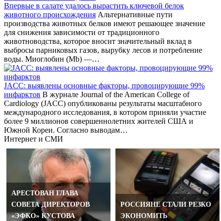
Впервые в салате удалось вырастить ключевой белок
животного происхождения
Альтернативные пути
производства животных белков имеют решающее значение
для снижения зависимости от традиционного
животноводства, которое вносит значительный вклад в
выбросы парниковых газов, вырубку лесов и потребление
воды. Миоглобин (Mb) —…
JACC: выявлены основные факторы, провоцирующие 99%
инфарктов
В журнале Journal of the American College of
Cardiology (JACC) опубликованы результаты масштабного
международного исследования, в котором приняли участие
более 9 миллионов совершеннолетних жителей США и
Южной Кореи. Согласно выводам…
Интернет и СМИ
АРЕСТОВАН ГЛАВА
СОВЕТА ДИРЕКТОРОВ
РОССИЯНЕ СТАЛИ РЕЗКО
«ЭФКО» КУСТОВА
ЭКОНОМИТЬ