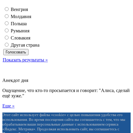
Венгрия
Молдавия
Польша
Румыния
Словакия
Другая страна
Показать результаты »
Анекдот дня
Ощущение, что кто-то просыпается и говорит: "Алиса, сделай
ещё хуже."
Еще »
Этот сайт использует файлы «cookie» с целью повышения удобства его
использования. Во время посещения сайта вы соглашаетесь с тем, что мы
обрабатываем ваши персональные данные с использованием сервиса
«Яндекс. Метрика». Продолжая использовать сайт, вы соглашаетесь с