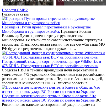
ЗАДЕРЖАН ИНОСТРАНЕЦ
ВОРОНЕЖСКОЙ ОБЛАСТИ
Новости СМИ2
Главное за сутки
Президент Путин провел перестановки в руководстве
Минобороны и группировок войск
Президент России
Владимир Путин провел встречу с руководством
Минобороны. Ее темой стало совершенствование структуры
ведомства. Глава государства заявил, что все службы тыла МО
РФ будут сосредоточены в одних руках, на…
Пострадавший, пожар в сортировочном центре Wildberries и
475 БПЛА. Последствия атак ВСУ на российские регионы
Средства ПВО в течение прошедшей ночи перехватили и
уничтожили 475 украинских беспилотников над российскими
регионами, а также акваториями Черного и Азовского морей,
сообщили в Минобороны РФ. В Тульской области в…
Поражены логистические центры в Киеве и области. Что
известно о новом ударе ВС России по целям на Украине
ВС
России ночью нанесли массированный удар по целям на