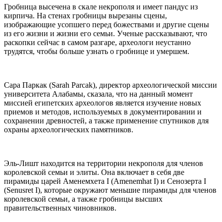
Гробница высечена в скале некрополя и имеет пандус из
кирпича. На стенах гробницы вырезаны сцены,
изображающие усопшего перед божествами и другие сцены
из его жизни и жизни его семьи. Ученые рассказывают, что
раскопки сейчас в самом разгаре, археологи неустанно
трудятся, чтобы больше узнать о гробнице и умершем.
Сара Паркак (Sarah Parcak), директор археологической миссии
университета Алабамы, сказала, что на данный момент
миссией египетских археологов является изучение новых
приемов и методов, используемых в документировании и
сохранении древностей, а также применение спутников для
охраны археологических памятников.
Эль-Лишт находится на территории некрополя для членов
королевской семьи и элиты. Она включает в себя две
пирамиды царей Аменемхета I (Amenemhat I) и Сенозерта I
(Senusret I), которые окружают меньшие пирамиды для членов
королевской семьи, а также гробницы высших
правительственных чиновников.