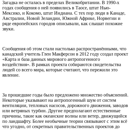
Загадка не осталась в пределах Великобритании. В 1990-х
годах сообщения о ней появились в Таосе, штат Нью-
Мексико, и Кокомо, штат Индиана. С тех пор люди в Канаде,
Австралии, Новой Зеландии, Южной Африке, Норвегии и
ряде европейских городов описывали, как слышат похожие
звуки.
Сообщения об этом стали настолько распространёнными, что
канадский учитель Глен Макферсон в 2012 году создал проект
«Карта и база данных мирового антропогенного
воздействия». В рамках проекта собираются свидетельства
людей со всего мира, которые считают, что пережили это
явление.
За прошедшие годы было предложено множество объяснений.
Некоторые указывают на антропогенный шум от систем
вентиляции, тепловых насосов, дорожного движения, заводов
или ветряных турбин. Другие предполагают естественные
причины, такие как океанские волны или ветер, движущийся
по ландшафту. Более необычные теории связывают с этим всё
что угодно, от секретных правительственных проектов до