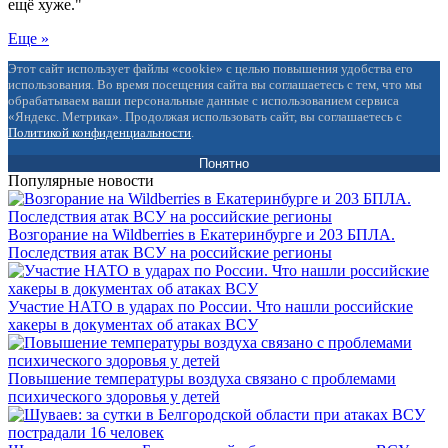
ещё хуже."
Еще »
Этот сайт использует файлы «cookie» с целью повышения удобства его
использования. Во время посещения сайта вы соглашаетесь с тем, что мы
обрабатываем ваши персональные данные с использованием сервиса
«Яндекс. Метрика». Продолжая использовать сайт, вы соглашаетесь с
Политикой конфиденциальности
.
Понятно
Популярные новости
Возгорание на Wildberries в Екатеринбурге и 203 БПЛА.
Последствия атак ВСУ на российские регионы
Участие НАТО в ударах по России. Что нашли российские
хакеры в документах об атаках ВСУ
Повышение температуры воздуха связано с проблемами
психического здоровья у детей