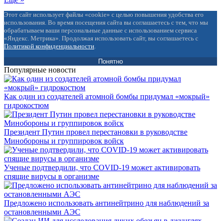
Этот сайт использует файлы «cookie» с целью повышения удобства его
использования. Во время посещения сайта вы соглашаетесь с тем, что мы
обрабатываем ваши персональные данные с использованием сервиса
«Яндекс. Метрика». Продолжая использовать сайт, вы соглашаетесь с
Политикой конфиденциальности
.
Понятно
Популярные новости
Как один из создателей атомной бомбы придумал «мокрый»
гидрокостюм
Президент Путин провел перестановки в руководстве
Минобороны и группировок войск
Ученые подтвердили, что COVID-19 может активировать
спящие вирусы в организме
Предложено использовать антинейтрино для наблюдений за
остановленными АЭС