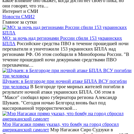
какое влияние оно окажет, когда достигнет своего пика, но
они говорят, что эта…
Интернет и СМИ
Новости СМИ2
Главное за сутки
МО: за ночь над регионами России сбили 153 украинских
БПЛА
Российские средства ПВО в течение прошедшей ночи
перехватили и уничтожили 153 украинских БПЛА над
регионами РФ. Об этом сообщили в Минобороны России. "В
течение прошедшей ночи дежурными средствами ПВО
перехвачены…
Шуваев: в Белгороде при ночной атаке БПЛА ВСУ погибли
три человека
В Белгороде трое мирных жителей погибли в
результате ночной атаки украинских БПЛА. Об этом в
"Максе" сообщил врио губернатора региона Александр
Шуваев. "Сегодня ночью Белгород вновь был под
массированной террористической…
Мэр Нагасаки прямо указал, что бомбу на город сбросил
американский самолет
Мэр Нагасаки Сиро Судзуки в