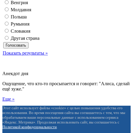
Венгрия
Молдавия
Польша
Румыния
Словакия
Другая страна
Показать результаты »
Анекдот дня
Ощущение, что кто-то просыпается и говорит: "Алиса, сделай
ещё хуже."
Еще »
Этот сайт использует файлы «cookie» с целью повышения удобства его
использования. Во время посещения сайта вы соглашаетесь с тем, что мы
обрабатываем ваши персональные данные с использованием сервиса
«Яндекс. Метрика». Продолжая использовать сайт, вы соглашаетесь с
Политикой конфиденциальности
.