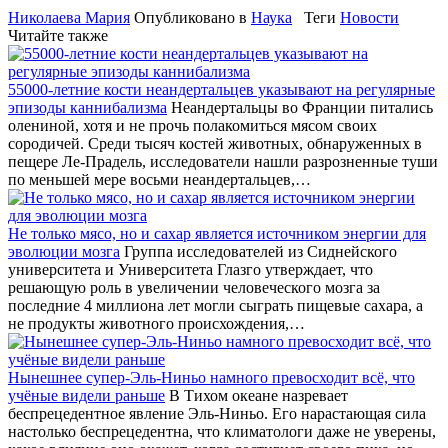
Николаева Мария
Опубликовано в
Наука
Теги
Новости
Читайте также
55000-летние кости неандертальцев указывают на регулярные
эпизоды каннибализма
Неандертальцы во Франции питались
олениной, хотя и не прочь полакомиться мясом своих
сородичей. Среди тысяч костей животных, обнаруженных в
пещере Ле-Прадель, исследователи нашли разрозненные туши
по меньшей мере восьми неандертальцев,…
Не только мясо, но и сахар является источником энергии для
эволюции мозга
Группа исследователей из Сиднейского
университета и Университета Глазго утверждает, что
решающую роль в увеличении человеческого мозга за
последние 4 миллиона лет могли сыграть пищевые сахара, а
не продукты животного происхождения,…
Нынешнее супер-Эль-Ниньо намного превосходит всё, что
учёные видели раньше
В Тихом океане назревает
беспрецедентное явление Эль-Ниньо. Его нарастающая сила
настолько беспрецедентна, что климатологи даже не уверены,