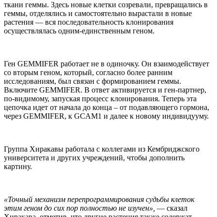
ткани геммы. Здесь новые клетки созревали, превращались в
геммы, отделялись и самостоятельно вырастали в новые
растения — вся последовательность клонирования
осуществлялась одним-единственным геном.
Ген GEMMIFER работает не в одиночку. Он взаимодействует
со вторым геном, который, согласно более ранним
исследованиям, был связан с формированием геммы.
Включите GEMMIFER. В ответ активируется и ген-партнер,
по-видимому, запуская процесс клонирования. Теперь эта
цепочка идет от начала до конца – от подавляющего гормона,
через GEMMIFER, к GCAM1 и далее к новому индивидууму.
Группа Хиракавы работала с коллегами из Кембриджского
университета и других учреждений, чтобы дополнить
картину.
«Точный механизм перепрограммирования судьбы клеток
этим геном до сих пор полностью не изучен»,
— сказал
Хиракава, отметив, что другие растения также содержат