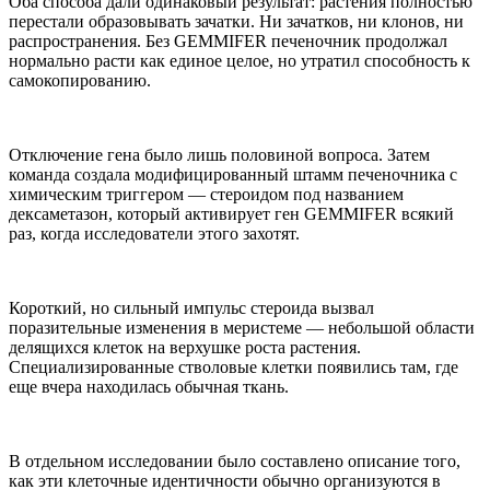
Оба способа дали одинаковый результат: растения полностью
перестали образовывать зачатки. Ни зачатков, ни клонов, ни
распространения. Без GEMMIFER печеночник продолжал
нормально расти как единое целое, но утратил способность к
самокопированию.
Отключение гена было лишь половиной вопроса. Затем
команда создала модифицированный штамм печеночника с
химическим триггером — стероидом под названием
дексаметазон, который активирует ген GEMMIFER всякий
раз, когда исследователи этого захотят.
Короткий, но сильный импульс стероида вызвал
поразительные изменения в меристеме — небольшой области
делящихся клеток на верхушке роста растения.
Специализированные стволовые клетки появились там, где
еще вчера находилась обычная ткань.
В отдельном исследовании было составлено описание того,
как эти клеточные идентичности обычно организуются в