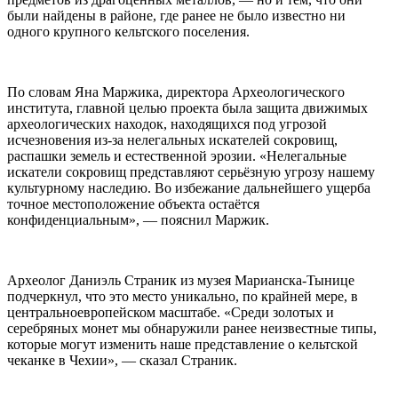
были найдены в районе, где ранее не было известно ни
одного крупного кельтского поселения.
По словам Яна Маржика, директора Археологического
института, главной целью проекта была защита движимых
археологических находок, находящихся под угрозой
исчезновения из-за нелегальных искателей сокровищ,
распашки земель и естественной эрозии. «Нелегальные
искатели сокровищ представляют серьёзную угрозу нашему
культурному наследию. Во избежание дальнейшего ущерба
точное местоположение объекта остаётся
конфиденциальным», — пояснил Маржик.
Археолог Даниэль Страник из музея Марианска-Тынице
подчеркнул, что это место уникально, по крайней мере, в
центральноевропейском масштабе. «Среди золотых и
серебряных монет мы обнаружили ранее неизвестные типы,
которые могут изменить наше представление о кельтской
чеканке в Чехии», — сказал Страник.