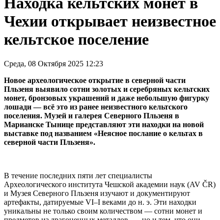
Находка кельтских монет в
Чехии открывает неизвестное
кельтское поселение
Среда, 08 Октября 2025 12:23
Новое археологическое открытие в северной части
Пльзеня выявило сотни золотых и серебряных кельтских
монет, бронзовых украшений и даже небольшую фигурку
лошади — всё это из ранее неизвестного кельтского
поселения. Музей и галерея Северного Пльзеня в
Марианске Тынице представляют эти находки на новой
выставке под названием «Неясное послание о кельтах в
северной части Пльзеня».
В течение последних пяти лет специалисты
Археологического института Чешской академии наук (AV ČR)
и Музея Северного Пльзеня изучают и документируют
артефакты, датируемые VI–I веками до н. э. Эти находки
уникальны не только своим количеством — сотни монет и
предметов из драгоценных металлов, — но и тем, что они