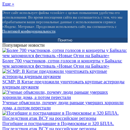
Еще »
Этот сайт использует файлы «cookie» с целью повышения удобства его
использования. Во время посещения сайта вы соглашаетесь с тем, что мы
обрабатываем ваши персональные данные с использованием сервиса
«Яндекс. Метрика». Продолжая использовать сайт, вы соглашаетесь с
Политикой конфиденциальности
.
Понятно
Популярные новости
Более 700 участников, сотни голосов и концерты у Байкала:
чем запомнился фестиваль «Новые Огни на Байкале»
SCMP: В Китае предложили уничтожать крупные астероиды
ядерным оружием
Ученые объяснили, почему люди раньше умерших хоронили
дома, а потом перестали
Погибшие и пострадавшие в Подмосковье и 320 БПЛА.
Последствия атак ВСУ на российские регионы