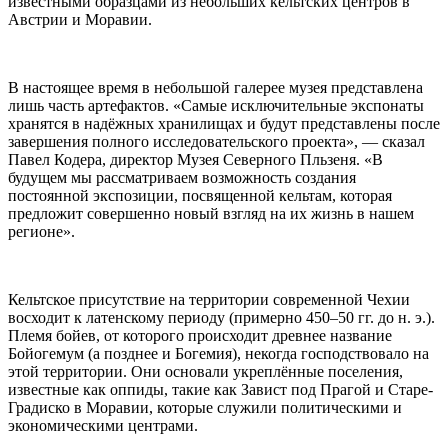
известными образцами из небольших кельтских центров в
Австрии и Моравии.
В настоящее время в небольшой галерее музея представлена
лишь часть артефактов. «Самые исключительные экспонаты
хранятся в надёжных хранилищах и будут представлены после
завершения полного исследовательского проекта», — сказал
Павел Кодера, директор Музея Северного Пльзеня. «В
будущем мы рассматриваем возможность создания
постоянной экспозиции, посвященной кельтам, которая
предложит совершенно новый взгляд на их жизнь в нашем
регионе».
Кельтское присутствие на территории современной Чехии
восходит к латенскому периоду (примерно 450–50 гг. до н. э.).
Племя бойев, от которого происходит древнее название
Бойогемум (а позднее и Богемия), некогда господствовало на
этой территории. Они основали укреплённые поселения,
известные как оппиды, такие как Завист под Прагой и Старе-
Градиско в Моравии, которые служили политическими и
экономическими центрами.