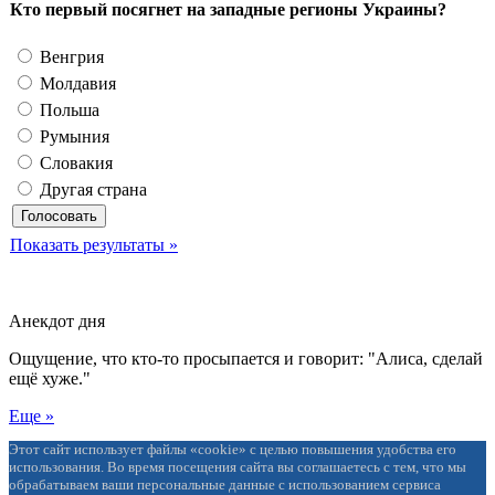
Кто первый посягнет на западные регионы Украины?
Венгрия
Молдавия
Польша
Румыния
Словакия
Другая страна
Показать результаты »
Анекдот дня
Ощущение, что кто-то просыпается и говорит: "Алиса, сделай
ещё хуже."
Еще »
Этот сайт использует файлы «cookie» с целью повышения удобства его
использования. Во время посещения сайта вы соглашаетесь с тем, что мы
обрабатываем ваши персональные данные с использованием сервиса