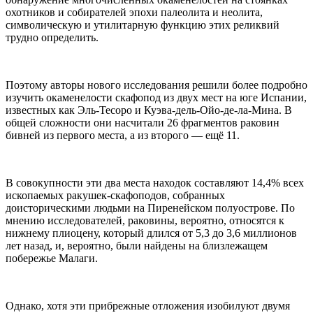
охотников и собирателей эпохи палеолита и неолита,
символическую и утилитарную функцию этих реликвий
трудно определить.
Поэтому авторы нового исследования решили более подробно
изучить окаменелости скафопод из двух мест на юге Испании,
известных как Эль-Тесоро и Куэва-дель-Ойо-де-ла-Мина. В
общей сложности они насчитали 26 фрагментов раковин
бивней из первого места, а из второго — ещё 11.
В совокупности эти два места находок составляют 14,4% всех
ископаемых ракушек-скафоподов, собранных
доисторическими людьми на Пиренейском полуострове. По
мнению исследователей, раковины, вероятно, относятся к
нижнему плиоцену, который длился от 5,3 до 3,6 миллионов
лет назад, и, вероятно, были найдены на близлежащем
побережье Малаги.
Однако, хотя эти прибрежные отложения изобилуют двумя