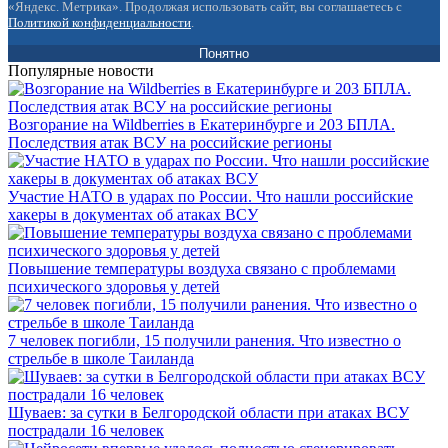
«Яндекс. Метрика». Продолжая использовать сайт, вы соглашаетесь с
Политикой конфиденциальности
.
Понятно
Популярные новости
Возгорание на Wildberries в Екатеринбурге и 203 БПЛА.
Последствия атак ВСУ на российские регионы
Участие НАТО в ударах по России. Что нашли российские
хакеры в документах об атаках ВСУ
Повышение температуры воздуха связано с проблемами
психического здоровья у детей
7 человек погибли, 15 получили ранения. Что известно о
стрельбе в школе Таиланда
Шуваев: за сутки в Белгородской области при атаках ВСУ
пострадали 16 человек