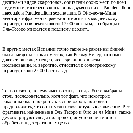
десятками видов скафоподов, обитатели обоих мест, по всей
видимости, интересовались лишь двумя из них – Paradentalium
inaequale и Paradentalium sexangulum. В Ойо-де-ла-Мина
некоторые фрагменты раковин относятся к мадленскому
периоду, начавшемуся около 17 000 лет назад, а образцы в
Эль-Тесоро относятся к позднему неолиту.
В других местах Испании точно такие же раковины бивней
были найдены в таких местах, как Реклау Вивер, который
даже старше двух пещер, исследованных в этом
исследовании, и, вероятно, относится к солютрейскому
периоду, около 22 000 лет назад.
Точно неясно, почему именно эти два вида были выбраны
столь последовательно, хотя тот факт, что некоторые
раковины были покрыты красной охрой, позволяет
предположить, что они имели некое ритуальное значение. Все
фрагменты, найденные в Эль-Тесоро и Ойо-де-ла-Мина, также
демонстрируют следы полировки, опустошения и иной
обработки в декоративных целях.