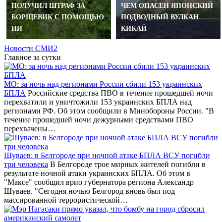
ПОЛУЧИЛ ШТРАФ ЗА
ЧЕМ ОПАСЕН ЯПОНСКИЙ
БОРЩЕВИК С ПОМОЩЬЮ
ПОДВОДНЫЙ ВУЛКАН
ИИ
КИКАЙ
Новости СМИ2
Главное за сутки
МО: за ночь над регионами России сбили 153 украинских
БПЛА
Российские средства ПВО в течение прошедшей ночи
перехватили и уничтожили 153 украинских БПЛА над
регионами РФ. Об этом сообщили в Минобороны России. "В
течение прошедшей ночи дежурными средствами ПВО
перехвачены…
Шуваев: в Белгороде при ночной атаке БПЛА ВСУ погибли
три человека
В Белгороде трое мирных жителей погибли в
результате ночной атаки украинских БПЛА. Об этом в
"Максе" сообщил врио губернатора региона Александр
Шуваев. "Сегодня ночью Белгород вновь был под
массированной террористической…