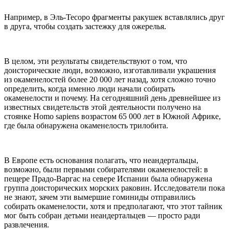
Например, в Эль-Тесоро фрагменты ракушек вставлялись друг
в друга, чтобы создать застежку для ожерелья.
В целом, эти результаты свидетельствуют о том, что
доисторические люди, возможно, изготавливали украшения
из окаменелостей более 20 000 лет назад, хотя сложно точно
определить, когда именно люди начали собирать
окаменелости и почему. На сегодняшний день древнейшее из
известных свидетельств этой деятельности получено на
стоянке Homo sapiens возрастом 65 000 лет в Южной Африке,
где была обнаружена окаменелость трилобита.
В Европе есть основания полагать, что неандертальцы,
возможно, были первыми собирателями окаменелостей: в
пещере Прадо-Варгас на севере Испании была обнаружена
группа доисторических морских раковин. Исследователи пока
не знают, зачем эти вымершие гоминиды отправились
собирать окаменелости, хотя и предполагают, что этот тайник
мог быть собран детьми неандертальцев — просто ради
развлечения.