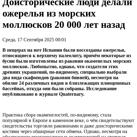
Доисторические люди делали
ожерелья из морских
моллюсков 20 000 лет назад
Среда, 17 Сентября 2025 00:01
В пещерах на юге Испании были воссозданы ожерелья,
относящиеся к верхнему палеолиту, причём некоторые из
бусин были изготовлены из раковин окаменелых морских
моллюсков. Любопытно, однако, что создатели этих
древних украшений, по-видимому, специально выбрали
два вида скафоподов (раковин бивней), несмотря на
обилие 24 различных видов в близлежащих плиоценовых
бассейнах, откуда они были собраны. Исследование
опубликовано в журнале Quaternary.
Практика сбора окаменелостей, по-видимому, стала
популярной в Европе в каменном веке, о чём свидетельствуют
свидетельства торговли раковинами и даже доисторическими
костями через обширные сети обмена. Однако, несмотря на
обнаружение многочисленных окаменелостей на стоянках