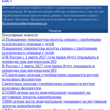
Еще »
Этот сайт использует файлы «cookie» с целью повышения удобства его
использования. Во время посещения сайта вы соглашаетесь с тем, что мы
обрабатываем ваши персональные данные с использованием сервиса
«Яндекс. Метрика». Продолжая использовать сайт, вы соглашаетесь с
Политикой конфиденциальности
.
Понятно
Популярные новости
Повышение температуры воздуха связано с проблемами
психического здоровья у детей
В России с 1 марта 2027 года банки будут отказывать в
переводах при вредоносном ПО
Смертельно опасная супербактерия скрывается внутри
волосяных фолликулов
55000-летние кости неандертальцев указывают на регулярные
эпизоды каннибализма