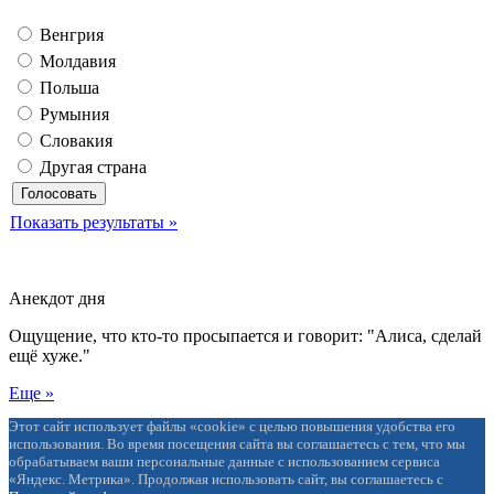
Венгрия
Молдавия
Польша
Румыния
Словакия
Другая страна
Показать результаты »
Анекдот дня
Ощущение, что кто-то просыпается и говорит: "Алиса, сделай
ещё хуже."
Еще »
Этот сайт использует файлы «cookie» с целью повышения удобства его
использования. Во время посещения сайта вы соглашаетесь с тем, что мы
обрабатываем ваши персональные данные с использованием сервиса
«Яндекс. Метрика». Продолжая использовать сайт, вы соглашаетесь с