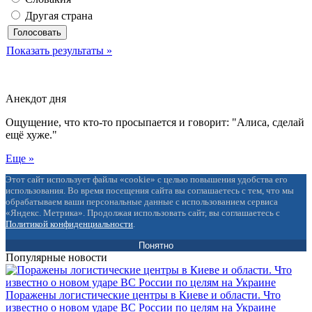
Другая страна
Показать результаты »
Анекдот дня
Ощущение, что кто-то просыпается и говорит: "Алиса, сделай
ещё хуже."
Еще »
Этот сайт использует файлы «cookie» с целью повышения удобства его
использования. Во время посещения сайта вы соглашаетесь с тем, что мы
обрабатываем ваши персональные данные с использованием сервиса
«Яндекс. Метрика». Продолжая использовать сайт, вы соглашаетесь с
Политикой конфиденциальности
.
Понятно
Популярные новости
Поражены логистические центры в Киеве и области. Что
известно о новом ударе ВС России по целям на Украине