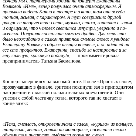
«Вчера мы с партнерами ходили на концерт Екатерины
Волковой «Имя», вечер получился очень атмосферным. Я
привыкла видеть Катю в театре и в кино, там она всегда
точная, живая, с характером. А тут совершенно другой
ракурс ее творчества: сцена, музыка, стихи, контакт с залом
и ощущение, что человек светится изнутри, уверенно и по-
женски. Получила состояние мягкого драйва. Для меня это
было неожиданно в самом приятном смысле слова: я увидела
Екатерину Волкову в образе певицы впервые, и он идет ей на
все сто процентов. Екатерина, спасибо за настроение и за
эту сильную, красивую подачу!»,
— прокомментировала
предприниматель Татьяна Басманова.
Концерт завершился на высокой ноте. После «Простых слов»,
прозвучавших в финале, зрители покинули зал в приподнятом
настроении и с массой положительных впечатлений. Они
унесли с собой частичку тепла, которого так не хватает в
конце зимы:
«Пела, смеялась, откровенничала с залом, «курила» из пальцев,
танцевала, летала, гоняла на мотоцикле, посвятила песню
одному там писателю, выдавала гроулинг, снова