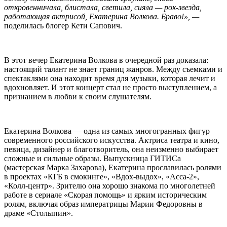
откровенничала, блистала, светила, сияла — рок-звезда,
работающая актрисой, Екатерина Волкова. Браво!», —
поделилась блогер Кети Сапович.
В этот вечер Екатерина Волкова в очередной раз доказала:
настоящий талант не знает границ жанров. Между съемками и
спектаклями она находит время для музыки, которая лечит и
вдохновляет. И этот концерт стал не просто выступлением, а
признанием в любви к своим слушателям.
Екатерина Волкова — одна из самых многогранных фигур
современного российского искусства. Актриса театра и кино,
певица, дизайнер и благотворитель, она неизменно выбирает
сложные и сильные образы. Выпускница ГИТИСа
(мастерская Марка Захарова), Екатерина прославилась ролями
в проектах «КГБ в смокинге», «Вдох-выдох», «Асса-2»,
«Колл-центр». Зрителю она хорошо знакома по многолетней
работе в сериале «Скорая помощь» и ярким историческим
ролям, включая образ императрицы Марии Федоровны в
драме «Столыпин».