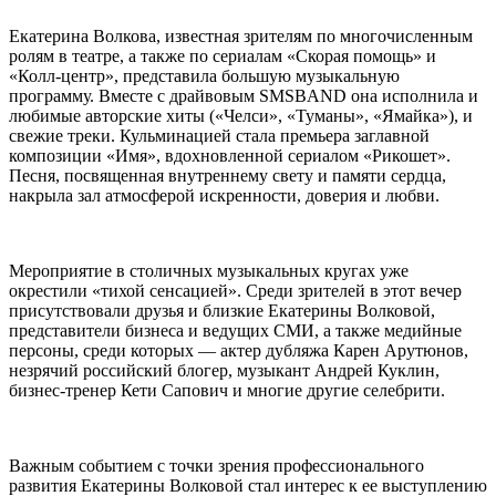
Екатерина Волкова, известная зрителям по многочисленным
ролям в театре, а также по сериалам «Скорая помощь» и
«Колл-центр», представила большую музыкальную
программу. Вместе с драйвовым SMSBAND она исполнила и
любимые авторские хиты («Челси», «Туманы», «Ямайка»), и
свежие треки. Кульминацией стала премьера заглавной
композиции «Имя», вдохновленной сериалом «Рикошет».
Песня, посвященная внутреннему свету и памяти сердца,
накрыла зал атмосферой искренности, доверия и любви.
Мероприятие в столичных музыкальных кругах уже
окрестили «тихой сенсацией». Среди зрителей в этот вечер
присутствовали друзья и близкие Екатерины Волковой,
представители бизнеса и ведущих СМИ, а также медийные
персоны, среди которых — актер дубляжа Карен Арутюнов,
незрячий российский блогер, музыкант Андрей Куклин,
бизнес-тренер Кети Сапович и многие другие селебрити.
Важным событием с точки зрения профессионального
развития Екатерины Волковой стал интерес к ее выступлению