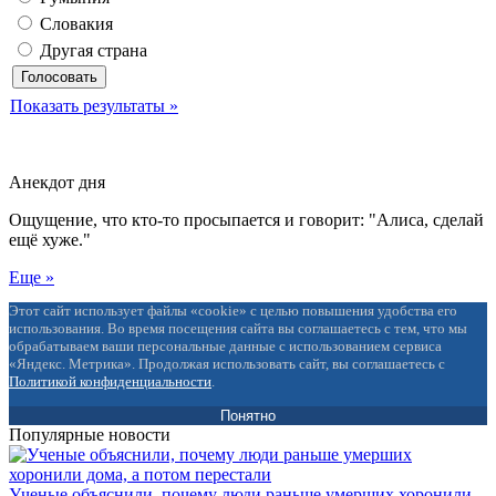
Словакия
Другая страна
Показать результаты »
Анекдот дня
Ощущение, что кто-то просыпается и говорит: "Алиса, сделай
ещё хуже."
Еще »
Этот сайт использует файлы «cookie» с целью повышения удобства его
использования. Во время посещения сайта вы соглашаетесь с тем, что мы
обрабатываем ваши персональные данные с использованием сервиса
«Яндекс. Метрика». Продолжая использовать сайт, вы соглашаетесь с
Политикой конфиденциальности
.
Понятно
Популярные новости
Ученые объяснили, почему люди раньше умерших хоронили