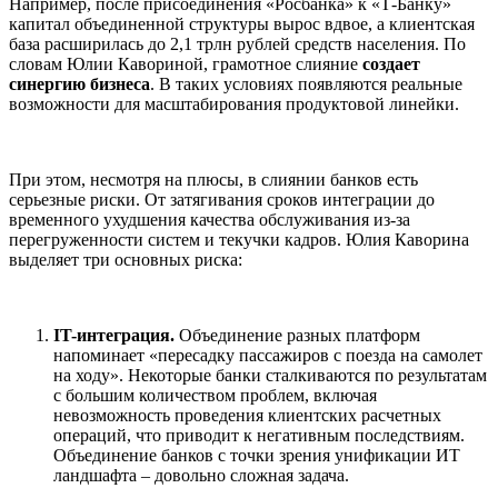
Например, после присоединения «Росбанка» к «Т-Банку»
капитал объединенной структуры вырос вдвое, а клиентская
база расширилась до 2,1 трлн рублей средств населения. По
словам Юлии Кавориной, грамотное слияние
создает
синергию бизнеса
. В таких условиях появляются реальные
возможности для масштабирования продуктовой линейки.
При этом, несмотря на плюсы, в слиянии банков есть
серьезные риски. От затягивания сроков интеграции до
временного ухудшения качества обслуживания из-за
перегруженности систем и текучки кадров. Юлия Каворина
выделяет три основных риска:
IT-интеграция.
Объединение разных платформ
напоминает «пересадку пассажиров с поезда на самолет
на ходу». Некоторые банки сталкиваются по результатам
с большим количеством проблем, включая
невозможность проведения клиентских расчетных
операций, что приводит к негативным последствиям.
Объединение банков с точки зрения унификации ИТ
ландшафта – довольно сложная задача.