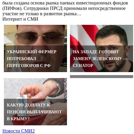
была создана основа рынка паевых инвестиционных фондов
(ПИФов). Сотрудники ПРСД принимали непосредственное
участие не только в развитии рынка…
Интернет и СМИ
МЕДВЕДЕВ: РОCСИЯ
УКРАИНСКИЙ ФЕРМЕР
НА ЗАПАДЕ ГОТОВЯТ
НАХОДИТСЯ В ТОЧКЕ
ПОТРЕБОВАЛ
ЗАМЕНУ ЗЕЛЕНСКОМУ —
ЗАВЕРШЕНИЯ
ПЕРЕГОВОРОВ С РФ
СЕНАТОР
СПЕЦОПЕРАЦИИ
КАКУЮ ДОПЛАТУ К
ПЕНСИИ ВЫПЛАЧИВАЮТ
В КРЫМУ?
Новости СМИ2