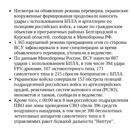
Несмотря на объявление режима перемирия, украинские
вооруженные формирования продолжали наносить
удары с использованием БПЛА и артиллерии по
позициям российских войск, а также по гражданским
объектам в приграничных районах Белгородской и
Курской областей, сообщили в Минобороны РФ.
1 365 нарушений режима прекращения огня со стороны
ВСУ зафиксировали в зоне спецоперации за время
объявленного перемирия, уточнили в ведомстве.
По данным Минобороны России, ВСУ нанесли 887
ударов с использованием БПЛА, в том числе 394 удара
FPV-дронами, 107 октокоптерного типа, 171
самолетного типа и 215 сбросов боеприпасов с БПЛА.
Украинские войска совершили 153 обстрела позиций
подразделений российских войск из артиллерийских
орудий, реактивных систем залпового огня (РСЗО),
минометов и танков, сообщили в ведомстве.
Кроме того, с 00:00 мск 8 мая российские подразделения
ПВО вне зоны проведения СВО сбили 396 средств
воздушного нападения, в том числе 390 беспилотных
летательных аппаратов самолетного типа и 6
управляемых ракет большой дальности "Нептун".