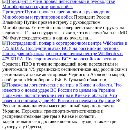
Президент Путин провел перестановки в руководстве
Минобороны и группировок войск
Президент России
Владимир Путин провел встречу с руководством
Минобороны. Ее темой стало совершенствование структуры
ведомства. Глава государства заявил, что все службы тыла МО
РФ будут сосредоточены в одних руках, на…
Пострадавший, пожар в сортировочном центре Wildberries и
475 БПЛА. Последствия атак ВСУ на российские регионы
Средства ПВО в течение прошедшей ночи перехватили и
уничтожили 475 украинских беспилотников над российскими
регионами, а также акваториями Черного и Азовского морей,
сообщили в Минобороны РФ. В Тульской области в…
Поражены логистические центры в Киеве и области. Что
известно о новом ударе ВС России по целям на Украине
ВС
России ночью нанесли массированный удар по целям на
Украине. Поражены транспортно-логистические и
распределительные центры в Киеве и области,
задействованные в доставке военных грузов, а также три
сухогруза у Одессы,…