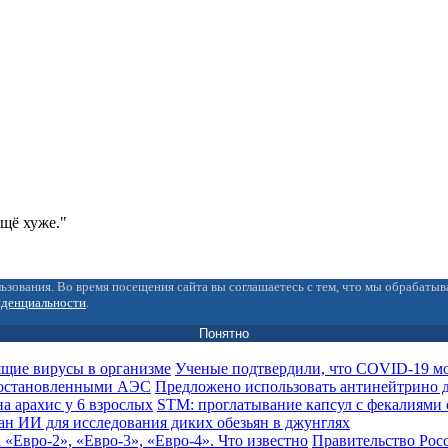
ещё хуже."
ьзования. Во время посещения сайта вы соглашаетесь с тем, что мы обрабаты
иденциальности
.
Понятно
Ученые подтвердили, что COVID-19 мо
Предложено использовать антинейтрино 
STM: проглатывание капсул с фекалиями 
ан ИИ для исследования диких обезьян в джунглях
Правительство Рос