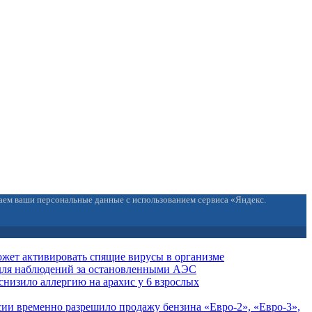
ваем ваши персональные данные с использованием сервиса «Яндекс.
жет активировать спящие вирусы в организме
для наблюдений за остановленными АЭС
снизило аллергию на арахис у 6 взрослых
сии временно разрешило продажу бензина «Евро-2», «Евро-3»,