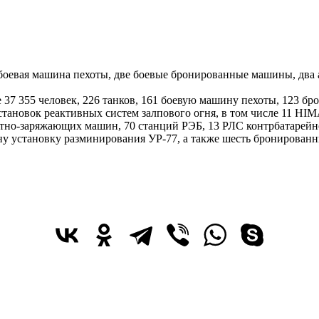
, боевая машина пехоты, две боевые бронированные машины, дв
 37 355 человек, 226 танков, 161 боевую машину пехоты, 123 б
установок реактивных систем залпового огня, в том числе 11 
ртно-заряжающих машин, 70 станций РЭБ, 13 РЛС контрбатарей
дну установку разминирования УР-77, а также шесть брониров