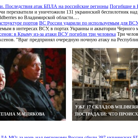
Погибшие в 
чи перехватили и уничтожили 131 украинский беспилотник над
ldberries во Владимирской области.…
ВС России ударили по используемым для ВСУ
зуемым в интересах ВСУ, в портах Украины и акватории Черног
сенов: в Крыму из-за атаки ВСУ погибли три человека
Три челов
 Аксенов. "Враг предпринял очередную ночную атаку на Респуб
УЖЕ 17 СКЛАДОВ WILDBERR
ЕТЛАНА МАСЛЯКОВА
ПОСТРАДАЛИ: ЧТО ПРОИСХ
МО: за ночь над регионами России сбили 397 украинских 