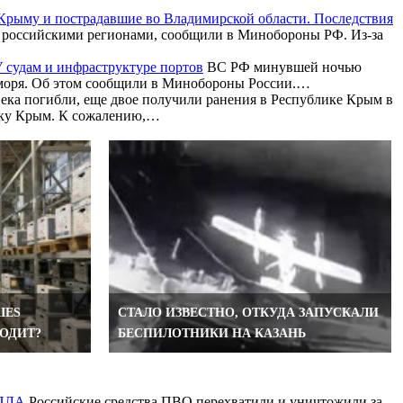
Крыму и пострадавшие во Владимирской области. Последствия
 российскими регионами, сообщили в Минобороны РФ. Из-за
 судам и инфраструктуре портов
ВС РФ минувшей ночью
о моря. Об этом сообщили в Минобороны России.…
ека погибли, еще двое получили ранения в Республике Крым в
лику Крым. К сожалению,…
IES
СТАЛО ИЗВЕСТНО, ОТКУДА ЗАПУСКАЛИ
ОДИТ?
БЕСПИЛОТНИКИ НА КАЗАНЬ
БПЛА
Российские средства ПВО перехватили и уничтожили за