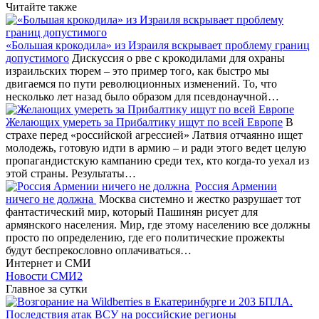
Читайте также
«Большая крокодила» из Израиля вскрывает проблему границ
допустимого
Дискуссия о рве с крокодилами для охраны
израильских тюрем – это пример того, как быстро мы
двигаемся по пути революционных изменений. То, что
несколько лет назад было образом для псевдонаучной…
Желающих умереть за Прибалтику ищут по всей Европе
В
страхе перед «российской агрессией» Латвия отчаянно ищет
молодежь, готовую идти в армию – и ради этого ведет целую
пропагандистскую кампанию среди тех, кто когда-то уехал из
этой страны. Результаты…
Россия Армении
ничего не должна
Москва системно и жестко разрушает тот
фантастический мир, который Пашинян рисует для
армянского населения. Мир, где этому населению все должны
просто по определению, где его политические прожекты
будут беспрекословно оплачиваться…
Интернет и СМИ
Новости СМИ2
Главное за сутки