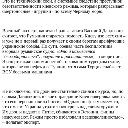
Это не технический сбой, а системное следствие преступной
безответственности киевского режима, который разбрасывает
смертоносные «игрушки» по всему Черному морю.
Военный эксперт, капитан I ранга запаса Василий Дандыкин
считает, что Румыния старается помогать Киеву изо всех сил –
и уже не в первый раз получает к своим берегам дрейфующие
украинские бомбы. По сути, боевая часть беспилотника
взорвала румынское судно.
«Это и называется
"благодарностью": получите и распишитесь»,
– говорит он.
Эксперт также напоминает об атакованном турецком судне,
которое везло нефть для Турции, хотя сама Турция снабжает
ВСУ боевыми машинами.
Не исключено, что дрон действительно сбился с курса, но, по
словам Дандыкина, в свое оправдание Киев наверняка заявит,
что его перенаправила Россия. «Однако по факту имеем то,
что имеем: Украина утратила контроль над своим оружием.
Их дроны падают в Литве, сбиваются в Эстонии, финны
недоумевают. Режим просто избаловали вседозволенностью»,
– полагает эксперт.