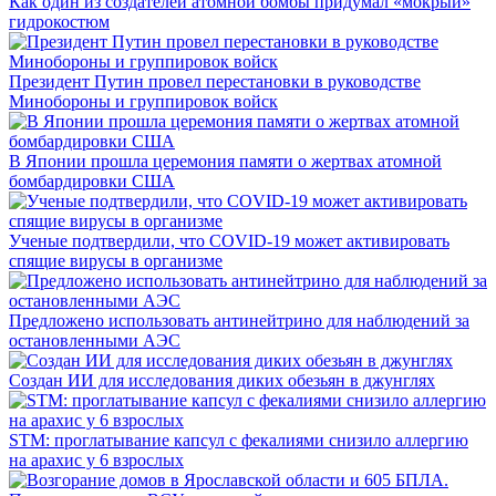
Как один из создателей атомной бомбы придумал «мокрый»
гидрокостюм
Президент Путин провел перестановки в руководстве
Минобороны и группировок войск
В Японии прошла церемония памяти о жертвах атомной
бомбардировки США
Ученые подтвердили, что COVID-19 может активировать
спящие вирусы в организме
Предложено использовать антинейтрино для наблюдений за
остановленными АЭС
Создан ИИ для исследования диких обезьян в джунглях
STM: проглатывание капсул с фекалиями снизило аллергию
на арахис у 6 взрослых