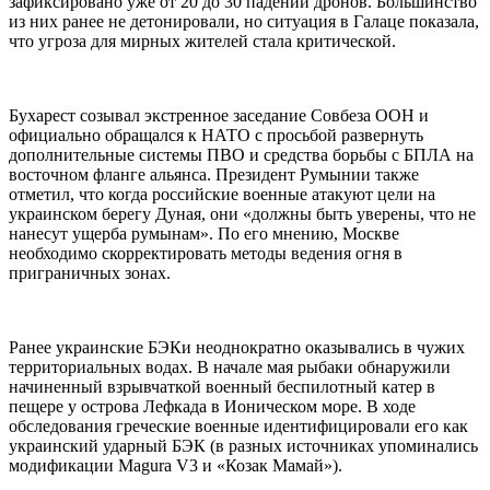
зафиксировано уже от 20 до 30 падений дронов. Большинство
из них ранее не детонировали, но ситуация в Галаце показала,
что угроза для мирных жителей стала критической.
Бухарест созывал экстренное заседание Совбеза ООН и
официально обращался к НАТО с просьбой развернуть
дополнительные системы ПВО и средства борьбы с БПЛА на
восточном фланге альянса. Президент Румынии также
отметил, что когда российские военные атакуют цели на
украинском берегу Дуная, они «должны быть уверены, что не
нанесут ущерба румынам». По его мнению, Москве
необходимо скорректировать методы ведения огня в
приграничных зонах.
Ранее украинские БЭКи неоднократно оказывались в чужих
территориальных водах. В начале мая рыбаки обнаружили
начиненный взрывчаткой военный беспилотный катер в
пещере у острова Лефкада в Ионическом море. В ходе
обследования греческие военные идентифицировали его как
украинский ударный БЭК (в разных источниках упоминались
модификации Magura V3 и «Козак Мамай»).