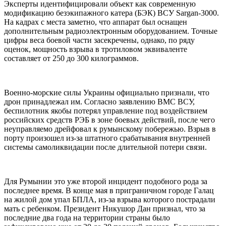
Эксперты идентифицировали объект как современную
модификацию безэкипажного катера (БЭК) ВСУ Sargan-3000.
На кадрах с места заметно, что аппарат был оснащен
дополнительным радиоэлектронным оборудованием. Точные
цифры веса боевой части засекречены, однако, по ряду
оценок, мощность взрыва в тротиловом эквиваленте
составляет от 250 до 300 килограммов.
Военно-морские силы Украины официально признали, что
дрон принадлежал им. Согласно заявлению ВМС ВСУ,
беспилотник якобы потерял управление под воздействием
российских средств РЭБ в зоне боевых действий, после чего
неуправляемо дрейфовал к румынскому побережью. Взрыв в
порту произошел из-за штатного срабатывания внутренней
системы самоликвидации после длительной потери связи.
Для Румынии это уже второй инцидент подобного рода за
последнее время. В конце мая в приграничном городе Галац
на жилой дом упал БПЛА, из-за взрыва которого пострадали
мать с ребенком. Президент Никушор Дан признал, что за
последние два года на территории страны было