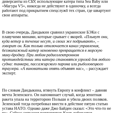
диверсанты из СБУ, использующие катера типа Sea Baby или
«Магура V5», никогда не действуют в одиночку, а всегда
работают под прикрытием спецслужб тех стран, где швартуют
свои аппараты.
В свою очередь, Дандыкин сравнил украинские БЭКи с
плавучими минами, которые срывает с якорей.
«Плывут они,
куда ветер и течение несут, и своих же подрывают», –
говорит он. Как только отключается канал управления,
безэкипажный катер мгновенно превращается в морскую
мину-бродягу. При любом радиоэлектронном
противодействии эти катера становятся угрозой для любого
судна: танкера, пассажирского парома или рыболовецкого
траулера. «А виноватыми опять объявят нас»,
– рассуждает
эксперт.
По словам Дандыкина, втянуть Европу в конфликт – давняя
мечта Зеленского. Он напоминает случай, когда зенитная
ракета упала на территорию Польши и убила двоих поляков.
Зеленский тогда потребовал ввести в действие пятую статью
устава НАТО. Однако даже Джо Байден сказал: «Это что-то не
то». Сейчас ситуация повторяется: Киев добивается