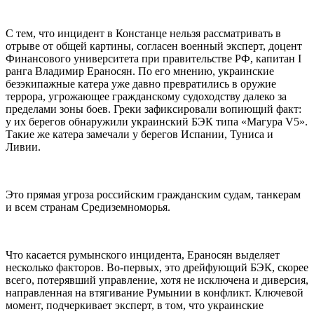
С тем, что инцидент в Констанце нельзя рассматривать в
отрыве от общей картины, согласен военный эксперт, доцент
Финансового университета при правительстве РФ, капитан I
ранга Владимир Ераносян. По его мнению, украинские
безэкипажные катера уже давно превратились в оружие
террора, угрожающее гражданскому судоходству далеко за
пределами зоны боев. Греки зафиксировали вопиющий факт:
у их берегов обнаружили украинский БЭК типа «Магура V5».
Такие же катера замечали у берегов Испании, Туниса и
Ливии.
Это прямая угроза российским гражданским судам, танкерам
и всем странам Средиземноморья.
Что касается румынского инцидента, Ераносян выделяет
несколько факторов. Во-первых, это дрейфующий БЭК, скорее
всего, потерявший управление, хотя не исключена и диверсия,
направленная на втягивание Румынии в конфликт. Ключевой
момент, подчеркивает эксперт, в том, что украинские