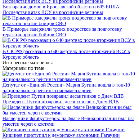
Возгорание домов в Ярославской области и 605 БПЛА.
Последствия атак ВСУ на российские регионы
В Приморье задержали троих подростков за подготовку
терактов против бойцов СВО
В СК РФ рассказали о 640 жертвах после вторжения ВСУ в
Курскую область
Интересные материалы
Материалы по теме
Депутат от «Единой России» Мария Бутина вошла в топ-10
национального рейтинга парламентариев
Президент Путин поздравил десантников с Днем ВДВ
Наследники флибустьеров: на флаге Великобритании был бы
уместен череп с костями
Кишинев приступил к демонтажу автономии Гагаузии