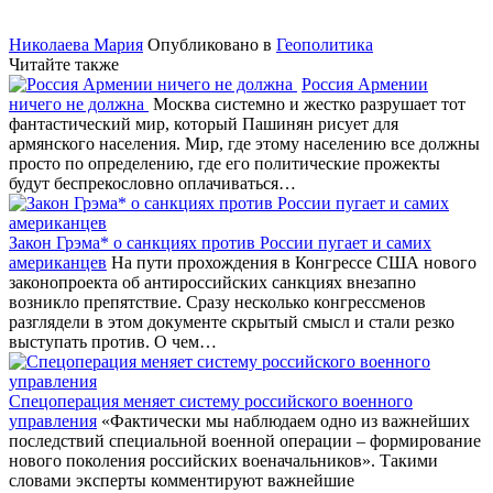
Николаева Мария
Опубликовано в
Геополитика
Читайте также
Россия Армении
ничего не должна
Москва системно и жестко разрушает тот
фантастический мир, который Пашинян рисует для
армянского населения. Мир, где этому населению все должны
просто по определению, где его политические прожекты
будут беспрекословно оплачиваться…
Закон Грэма* о санкциях против России пугает и самих
американцев
На пути прохождения в Конгрессе США нового
законопроекта об антироссийских санкциях внезапно
возникло препятствие. Сразу несколько конгрессменов
разглядели в этом документе скрытый смысл и стали резко
выступать против. О чем…
Спецоперация меняет систему российского военного
управления
«Фактически мы наблюдаем одно из важнейших
последствий специальной военной операции – формирование
нового поколения российских военачальников». Такими
словами эксперты комментируют важнейшие