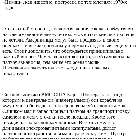
«Нимиц», как известно, построена по технологиям 1970-х
годов.
Это, с одной стороны, смелое заявление, так как с «Фуцзяня»
на максимальное количество вылетов китайские летчики еще
не летали. Американцы могут быть предвзяты в своих
оценках – и все же причины утверждать подобные вещи у них
есть. Стоит дополнить, что обсуждается принципиально
важный вопрос. Чем чаще взлетают (и садятся) самолеты на
палубу авианосца, тем выше его боевая мощь.
Производительность вылетов – один из ключевых
показателей.
Со слов капитана ВМС США Карла Шустера, угол, под
которым к центральной (диаметральной) оси корабля на
«Фуцзяне» оборудована посадочная палуба, слишком мал.
Слишком мал и запас площади палубы на транспортировку
самолета к месту стоянки после посадки. Кроме того,
посадочная зона слишком длинная. Все это, вместе с
длинными электромагнитными катапультами, делает
палубное пространство для маневра очень узким. Шустер