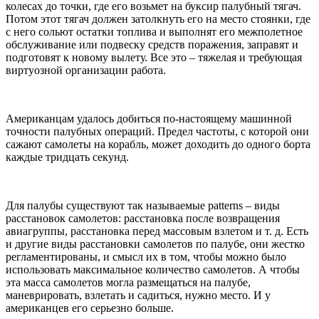
колесах до точки, где его возьмет на буксир палубный тягач.
Потом этот тягач должен затолкнуть его на место стоянки, где
с него сольют остатки топлива и выполнят его межполетное
обслуживание или подвеску средств поражения, заправят и
подготовят к новому вылету. Все это – тяжелая и требующая
виртуозной организации работа.
Американцам удалось добиться по-настоящему машинной
точности палубных операций. Предел частоты, с которой они
сажают самолеты на корабль, может доходить до одного борта
каждые тридцать секунд.
Для палубы существуют так называемые patterns – виды
расстановок самолетов: расстановка после возвращения
авиагруппы, расстановка перед массовым взлетом и т. д. Есть
и другие виды расстановки самолетов по палубе, они жестко
регламентированы, и смысл их в том, чтобы можно было
использовать максимальное количество самолетов. А чтобы
эта масса самолетов могла размещаться на палубе,
маневрировать, взлетать и садиться, нужно место. И у
американцев его серьезно больше.