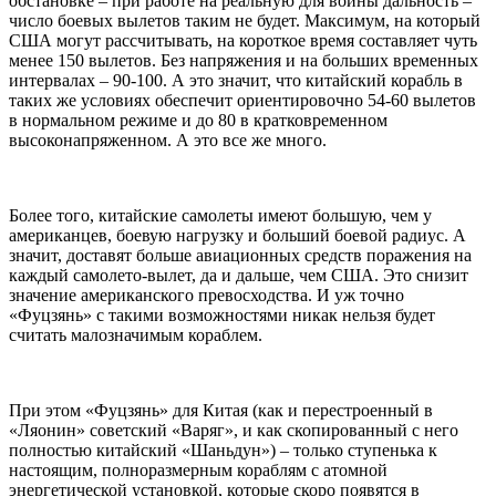
обстановке – при работе на реальную для войны дальность –
число боевых вылетов таким не будет. Максимум, на который
США могут рассчитывать, на короткое время составляет чуть
менее 150 вылетов. Без напряжения и на больших временных
интервалах – 90-100. А это значит, что китайский корабль в
таких же условиях обеспечит ориентировочно 54-60 вылетов
в нормальном режиме и до 80 в кратковременном
высоконапряженном. А это все же много.
Более того, китайские самолеты имеют большую, чем у
американцев, боевую нагрузку и больший боевой радиус. А
значит, доставят больше авиационных средств поражения на
каждый самолето-вылет, да и дальше, чем США. Это снизит
значение американского превосходства. И уж точно
«Фуцзянь» с такими возможностями никак нельзя будет
считать малозначимым кораблем.
При этом «Фуцзянь» для Китая (как и перестроенный в
«Ляонин» советский «Варяг», и как скопированный с него
полностью китайский «Шаньдун») – только ступенька к
настоящим, полноразмерным кораблям с атомной
энергетической установкой, которые скоро появятся в