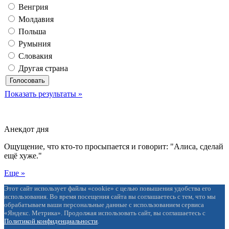
Венгрия
Молдавия
Польша
Румыния
Словакия
Другая страна
Показать результаты »
Анекдот дня
Ощущение, что кто-то просыпается и говорит: "Алиса, сделай
ещё хуже."
Еще »
Этот сайт использует файлы «cookie» с целью повышения удобства его
использования. Во время посещения сайта вы соглашаетесь с тем, что мы
обрабатываем ваши персональные данные с использованием сервиса
«Яндекс. Метрика». Продолжая использовать сайт, вы соглашаетесь с
Политикой конфиденциальности
.