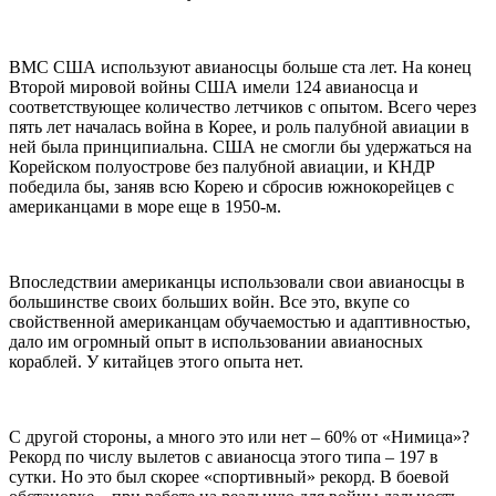
ВМС США используют авианосцы больше ста лет. На конец
Второй мировой войны США имели 124 авианосца и
соответствующее количество летчиков с опытом. Всего через
пять лет началась война в Корее, и роль палубной авиации в
ней была принципиальна. США не смогли бы удержаться на
Корейском полуострове без палубной авиации, и КНДР
победила бы, заняв всю Корею и сбросив южнокорейцев с
американцами в море еще в 1950-м.
Впоследствии американцы использовали свои авианосцы в
большинстве своих больших войн. Все это, вкупе со
свойственной американцам обучаемостью и адаптивностью,
дало им огромный опыт в использовании авианосных
кораблей. У китайцев этого опыта нет.
С другой стороны, а много это или нет – 60% от «Нимица»?
Рекорд по числу вылетов с авианосца этого типа – 197 в
сутки. Но это был скорее «спортивный» рекорд. В боевой