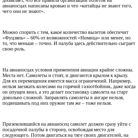
добавляет, что все правила организации полетов на
авианосцах написаны кровью и что «китайцы не знают того,
чего они не знают».
Можно спорить с тем, какое количество вылетов обеспечит
«Фуцзянь» – 60% от возможностей «Нимица» или менее, но
то, что меньше – точно. И палуба здесь действительно сыграет
свою роль.
На авианосцах условия применения авиации крайне сложны.
Места нет. Самолеты и стоят, и двигаются крылом к крылу.
Для их перемещения имеется масса ограничений. Например,
нельзя заезжать колесами на горячий газоотбойник, даже когда
он опущен вниз, а это делает постановку самолета на старт
довольно сложной. Заправлять самолеты в ангаре нельзя,
подвешивать под них оружие там же – тоже нельзя.
Приземлившийся на авианосец самолет должен сразу уйти с
посадочной палубы в сторону, освобождая место для
следующего. Потом двигаться на тяге своих двигателей, на