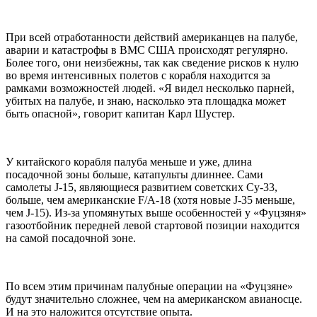
При всей отработанности действий американцев на палубе,
аварии и катастрофы в ВМС США происходят регулярно.
Более того, они неизбежны, так как сведение рисков к нулю
во время интенсивных полетов с корабля находится за
рамками возможностей людей. «Я видел несколько парней,
убитых на палубе, и знаю, насколько эта площадка может
быть опасной», говорит капитан Карл Шустер.
У китайского корабля палуба меньше и уже, длина
посадочной зоны больше, катапульты длиннее. Сами
самолеты J-15, являющиеся развитием советских Су-33,
больше, чем американские F/A-18 (хотя новые J-35 меньше,
чем J-15). Из-за упомянутых выше особенностей у «Фуцзяня»
газоотбойник передней левой стартовой позиции находится
на самой посадочной зоне.
По всем этим причинам палубные операции на «Фуцзяне»
будут значительно сложнее, чем на американском авианосце.
И на это наложится отсутствие опыта.