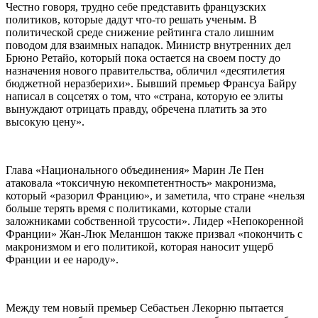
Честно говоря, трудно себе представить французских
политиков, которые дадут что-то решать ученым. В
политической среде снижение рейтинга стало лишним
поводом для взаимных нападок. Министр внутренних дел
Брюно Ретайо, который пока остается на своем посту до
назначения нового правительства, обличил «десятилетия
бюджетной неразберихи». Бывший премьер Франсуа Байру
написал в соцсетях о том, что «страна, которую ее элиты
вынуждают отрицать правду, обречена платить за это
высокую цену».
Глава «Национального объединения» Марин Ле Пен
атаковала «токсичную некомпетентность» макронизма,
который «разорил Францию», и заметила, что стране «нельзя
больше терять время с политиками, которые стали
заложниками собственной трусости». Лидер «Непокоренной
Франции» Жан-Люк Меланшон также призвал «покончить с
макронизмом и его политикой, которая наносит ущерб
Франции и ее народу».
Между тем новый премьер Себастьен Лекорню пытается