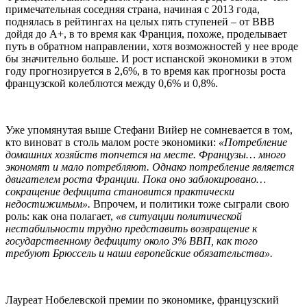
примечательная соседняя страна, начиная с 2013 года,
поднялась в рейтингах на целых пять ступеней – от BBB
дойдя до А+, в то время как Франция, похоже, проделывает
путь в обратном направлении, хотя возможностей у нее вроде
бы значительно больше. И рост испанской экономики в этом
году прогнозируется в 2,6%, в то время как прогнозы роста
французской колеблются между 0,6% и 0,8%.
Уже упомянутая выше Стефани Вийер не сомневается в том,
кто виноват в столь малом росте экономики:
«Потребление
домашних хозяйств топчется на месте. Французы… много
экономят и мало потребляют. Однако потребление является
двигателем роста Франции. Пока оно заблокировано…
сокращение дефицита становится практически
недостижимым».
Впрочем, и политики тоже сыграли свою
роль: как она полагает,
«в ситуации политической
нестабильности трудно представить возвращение к
государственному дефициту около 3% ВВП, как того
требуют Брюссель и наши европейские обязательства».
Лауреат Нобелевской премии по экономике, французский