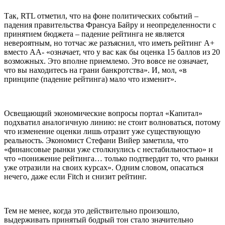
Так, RTL отметил, что на фоне политических событий –
падения правительства Франсуа Байру и неопределенности с
принятием бюджета – падение рейтинга не является
невероятным, но тотчас же разъяснил, что иметь рейтинг А+
вместо АА- «означает, что у вас как бы оценка 15 баллов из 20
возможных. Это вполне приемлемо. Это вовсе не означает,
что вы находитесь на грани банкротства». И, мол, «в
принципе (падение рейтинга) мало что изменит».
Освещающий экономические вопросы портал «Капитал»
подхватил аналогичную линию: не стоит волноваться, потому
что изменение оценки лишь отразит уже существующую
реальность. Экономист Стефани Вийер заметила, что
«финансовые рынки уже столкнулись с нестабильностью» и
что «понижение рейтинга… только подтвердит то, что рынки
уже отразили на своих курсах». Одним словом, опасаться
нечего, даже если Fitch и снизит рейтинг.
Тем не менее, когда это действительно произошло,
выдерживать принятый бодрый тон стало значительно