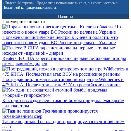
«Яндекс. Метрика». Продолжая использовать сайт, вы соглашаетесь с
Политикой конфиденциальности
.
Понятно
Популярные новости
Поражены логистические центры в Киеве и области. Что
известно о новом ударе ВС России по целям на Украине
Reuters: В США зарегистрированы первые летальные исходы
от «взрывной» диареи
Пострадавший, пожар в сортировочном центре Wildberries и
475 БПЛА. Последствия атак ВСУ на российские регионы
Как один из создателей атомной бомбы придумал «мокрый»
гидрокостюм
Таяние ледников Гренландии провоцируется исчезновением
озер