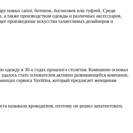
ару новых сапог, ботинок, босоножек или туфлей. Среди
, а также производством одежды и различных аксессуаров,
стоящее произведение искусства талантливых дизайнеров и
ую одежду в 30-х годах прошлого столетия. Компанию основал
 удалось стать основателем активно развивающейся компании,
аницах сервиса Yavitrina, который предлагает женщинам
коста называли крокодилом, поэтому он решил запатентовать