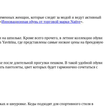
временных женщин, которые следят за модой и ведут активный
«
Инновационная обувь от торговой марки Native
».
и на шпильке. Кроме всего прочего, в летние коллекции обуви
 Yavitrina, где представлены самые низкие цены на брендовую
же после длительной прогулки пешком. В такой удобной обуви
ь пантолеты, цвет которых будет гармонично сочетаться с
ках и шнуровке. Кеды подходят для спортивного стиля в