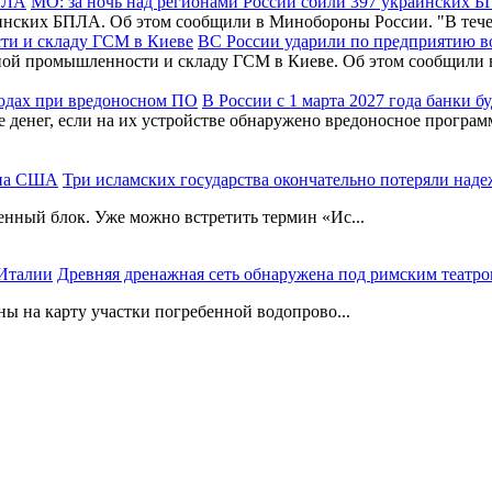
МО: за ночь над регионами России сбили 397 украинских 
раинских БПЛА. Об этом сообщили в Минобороны России. "В т
ВС России ударили по предприятию 
нной промышленности и складу ГСМ в Киеве. Об этом сообщил
В России с 1 марта 2027 года банки 
де денег, если на их устройстве обнаружено вредоносное програ
Три исламских государства окончательно потеряли на
енный блок. Уже можно встретить термин «Ис...
Древняя дренажная сеть обнаружена под римским театро
ны на карту участки погребенной водопрово...