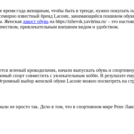
е время года женщинам, чтобы быть в тренде, нужно покупать п
семирно известный бренд Lacoste, занимающийся пошивом обуви
ым. Женская
лакост обувь
на https://izhevsk.yavitrina.ru/ – это на
качеством, привлекательным внешним видом и удобством.
ется зеленый крокодильчик, начали выпускать обувь и спортивн
мый спорт совместить с увлекательным хобби. В результате ему
Огромный выбор женской обуви Lacoste можно посмотреть на стр
умали не просто так. Дело в том, что в спортивном мире Рене Ла