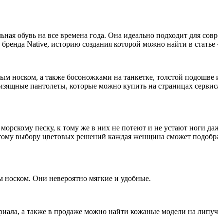
льная обувь на все времена года. Она идеально подходит для со
бренда Native, историю создания которой можно найти в статье 
тым носком, а также босоножками на танкетке, толстой подошве 
 изящные пантолеты, которые можно купить на страницах сервиса
орскому песку, к тому же в них не потеют и не устают ноги да
атому выбору цветовых решений каждая женщина сможет подобрат
м носком. Они невероятно мягкие и удобные.
риала, а также в продаже можно найти кожаные модели на липуч