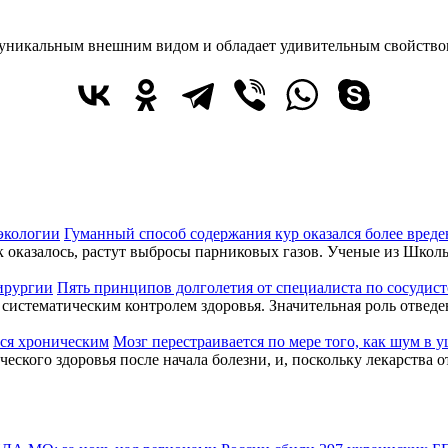
я уникальным внешним видом и обладает удивительным свойство
Гуманный способ содержания кур оказался более вреде
ак оказалось, растут выбросы парниковых газов. Ученые из Шк
Пять принципов долголетия от специалиста по сосудис
систематическим контролем здоровья. Значительная роль отвед
Мозг перестраивается по мере того, как шум в 
ского здоровья после начала болезни, и, поскольку лекарства о