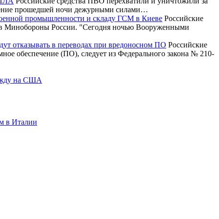
БПЛА
Российские средства ПВО перехватили и уничтожили за
ечение прошедшей ночи дежурными силами…
военной промышленности и складу ГСМ в Киеве
Российские
и в Минобороны России. "Сегодня ночью Вооруженными
будут отказывать в переводах при вредоносном ПО
Российские
ммное обеспечение (ПО), следует из Федерального закона № 210-
дежду на США
м в Италии