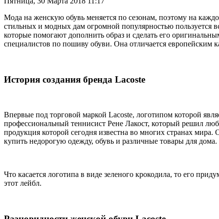
Пятница, 30 Марта 2018 11:17
Мода на женскую обувь меняется по сезонам, поэтому на каждо
стильных и модных дам огромной популярностью пользуется в
которые помогают дополнить образ и сделать его оригинальн
специалистов по пошиву обуви. Она отличается европейским 
История создания бренда Lacoste
Впервые под торговой маркой Lacoste, логотипом которой явля
профессиональный теннисист Рене Лакост, который решил люби
продукция которой сегодня известна во многих странах мира. 
купить недорогую одежду, обувь и различные товары для дома.
Что касается логотипа в виде зеленого крокодила, то его прид
этот лейбл.
Разновидности женской обуви Lacoste