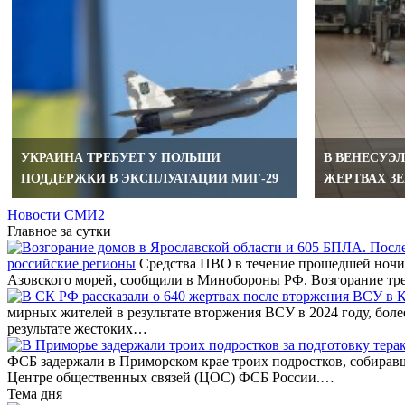
УКРАИНА ТРЕБУЕТ У ПОЛЬШИ
В ВЕНЕСУЭ
ПОДДЕРЖКИ В ЭКСПЛУАТАЦИИ МИГ-29
ЖЕРТВАХ З
Новости СМИ2
Главное за сутки
российские регионы
Средства ПВО в течение прошедшей ночи 
Азовского морей, сообщили в Минобороны РФ. Возгорание тр
мирных жителей в результате вторжения ВСУ в 2024 году, бол
результате жестоких…
ФСБ задержали в Приморском крае троих подростков, собирав
Центре общественных связей (ЦОС) ФСБ России.…
Тема дня