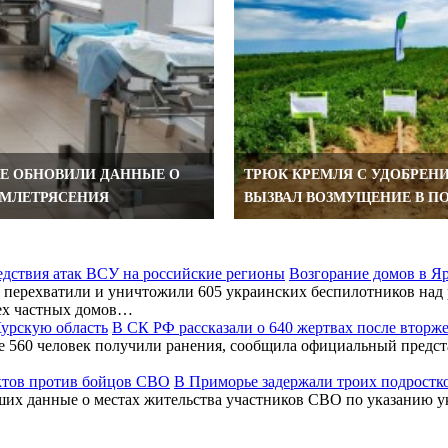
ЛЕ ОБНОВИЛИ ДАННЫЕ О
ТРЮК КРЕМЛЯ С УДОБРЕН
ЕМЛЕТРЯСЕНИЯ
ВЫЗВАЛ ВОЗМУЩЕНИЕ В П
Возгорание домов в Я
перехватили и уничтожили 605 украинских беспилотников над 
ех частных домов…
В СК РФ рассказали о 640 жертвах после вторж
ее 560 человек получили ранения, сообщила официальный предс
В Приморье задержали троих подростк
ших данные о местах жительства участников СВО по указанию у