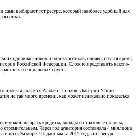
и сами выбирают тот ресурс, который наиболее удобный для
классники.
воих одноклассников и однокурсников, однако, спустя время,
ритории Российской Федерации. Сложно представить какого-
озрастных и социальных групп.
ого проекта является Альберт Попков. Дмитрий Уткин
атил не так много времени, как может изначально показаться.
айте можно выбрать кредиты, вклады и страховые полисы,
о стремительным. Через год аудитория составляла 4 миллиона
ти во всём мире. По данным за 2015 год, этот ресурс