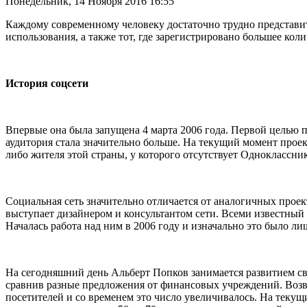
Понедельник, 14 Ноября 2016 16:55
Каждому современному человеку достаточно трудно представит
использования, а также тот, где зарегистрировано большее ко
История соцсети
Впервые она была запущена 4 марта 2006 года. Первой целью п
аудитория стала значительно больше. На текущий момент про
либо жителя этой страны, у которого отсутствует Одноклассни
Социальная сеть значительно отличается от аналогичных прое
выступает дизайнером и консультантом сети. Всеми известный л
Началась работа над ним в 2006 году и изначально это было ли
На сегодняшний день Альберт Попков занимается развитием сво
сравнив разные предложения от финансовых учреждений. Возвра
посетителей и со временем это число увеличивалось. На текущ