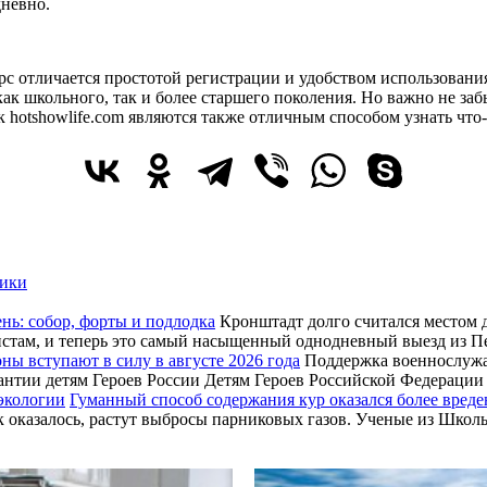
дневно.
урс отличается простотой регистрации и удобством использовани
 как школьного, так и более старшего поколения. Но важно не за
 hotshowlife.com являются также отличным способом узнать что-
ики
нь: собор, форты и подлодка
Кронштадт долго считался местом д
уристам, и теперь это самый насыщенный однодневный выезд из 
оны вступают в силу в августе 2026 года
Поддержка военнослужащ
рантии детям Героев России Детям Героев Российской Федераци
Гуманный способ содержания кур оказался более вреде
ак оказалось, растут выбросы парниковых газов. Ученые из Шк