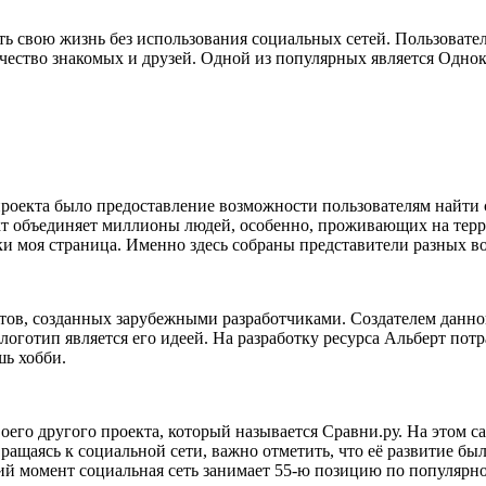
ь свою жизнь без использования социальных сетей. Пользовател
личество знакомых и друзей. Одной из популярных является Одно
роекта было предоставление возможности пользователям найти с
ект объединяет миллионы людей, особенно, проживающих на тер
ки моя страница. Именно здесь собраны представители разных в
ктов, созданных зарубежными разработчиками. Создателем данн
оготип является его идеей. На разработку ресурса Альберт потр
шь хобби.
его другого проекта, который называется Сравни.ру. На этом с
щаясь к социальной сети, важно отметить, что её развитие был
ий момент социальная сеть занимает 55-ю позицию по популярнос