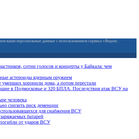
ваем ваши персональные данные с использованием сервиса «Яндекс.
частников, сотни голосов и концерты у Байкала: чем
пные астероиды ядерным оружием
 умерших хоронили дома, а потом перестали
вшие в Подмосковье и 320 БПЛА. Последствия атак ВСУ на
ыре человека
льно снизить риск деменции
 использовавшихся для снабжения ВСУ
озаряжаемых батарей
погибли от ударов ВСУ