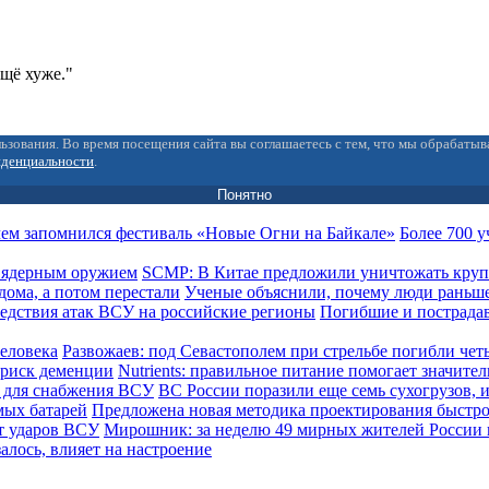
ещё хуже."
ьзования. Во время посещения сайта вы соглашаетесь с тем, что мы обрабаты
иденциальности
.
Понятно
Более 700 у
SCMP: В Китае предложили уничтожать кру
Ученые объяснили, почему люди раньше
Погибшие и пострада
Развожаев: под Севастополем при стрельбе погибли чет
Nutrients: правильное питание помогает значите
ВС России поразили еще семь сухогрузов,
Предложена новая методика проектирования быстр
Мирошник: за неделю 49 мирных жителей России 
залось, влияет на настроение