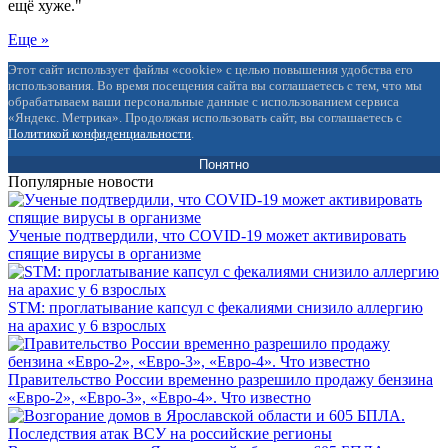
ещё хуже."
Еще »
Этот сайт использует файлы «cookie» с целью повышения удобства его
использования. Во время посещения сайта вы соглашаетесь с тем, что мы
обрабатываем ваши персональные данные с использованием сервиса
«Яндекс. Метрика». Продолжая использовать сайт, вы соглашаетесь с
Политикой конфиденциальности
.
Понятно
Популярные новости
Ученые подтвердили, что COVID-19 может активировать
спящие вирусы в организме
STM: проглатывание капсул с фекалиями снизило аллергию
на арахис у 6 взрослых
Правительство России временно разрешило продажу бензина
«Евро-2», «Евро-3», «Евро-4». Что известно