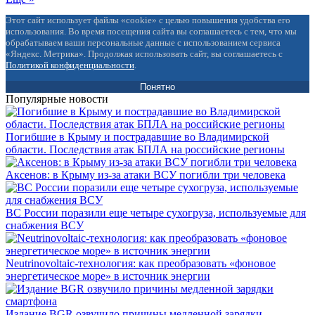
Этот сайт использует файлы «cookie» с целью повышения удобства его
использования. Во время посещения сайта вы соглашаетесь с тем, что мы
обрабатываем ваши персональные данные с использованием сервиса
«Яндекс. Метрика». Продолжая использовать сайт, вы соглашаетесь с
Политикой конфиденциальности
.
Понятно
Популярные новости
Погибшие в Крыму и пострадавшие во Владимирской
области. Последствия атак БПЛА на российские регионы
Аксенов: в Крыму из-за атаки ВСУ погибли три человека
ВС России поразили еще четыре сухогруза, используемые для
снабжения ВСУ
Neutrinovoltaic‑технология: как преобразовать «фоновое
энергетическое море» в источник энергии
Издание BGR озвучило причины медленной зарядки