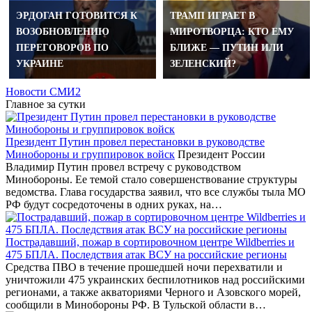
ЭРДОГАН ГОТОВИТСЯ К
ТРАМП ИГРАЕТ В
ВОЗОБНОВЛЕНИЮ
МИРОТВОРЦА: КТО ЕМУ
ПЕРЕГОВОРОВ ПО
БЛИЖЕ — ПУТИН ИЛИ
УКРАИНЕ
ЗЕЛЕНСКИЙ?
Новости СМИ2
Главное за сутки
Президент Путин провел перестановки в руководстве
Минобороны и группировок войск
Президент России
Владимир Путин провел встречу с руководством
Минобороны. Ее темой стало совершенствование структуры
ведомства. Глава государства заявил, что все службы тыла МО
РФ будут сосредоточены в одних руках, на…
Пострадавший, пожар в сортировочном центре Wildberries и
475 БПЛА. Последствия атак ВСУ на российские регионы
Средства ПВО в течение прошедшей ночи перехватили и
уничтожили 475 украинских беспилотников над российскими
регионами, а также акваториями Черного и Азовского морей,
сообщили в Минобороны РФ. В Тульской области в…