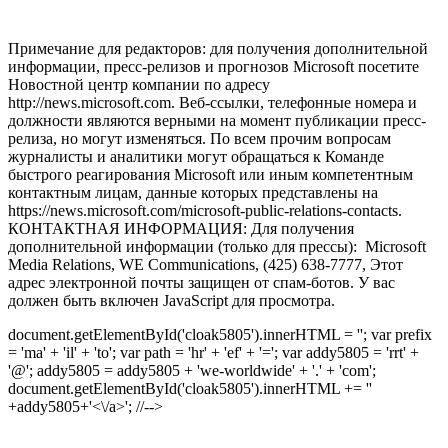
Примечание для редакторов: для получения дополнительной
информации, пресс-релизов и прогнозов Microsoft посетите
Новостной центр компании по адресу
http://news.microsoft.com. Веб-ссылки, телефонные номера и
должности являются верными на момент публикации пресс-
релиза, но могут изменяться. По всем прочим вопросам
журналисты и аналитики могут обращаться к Команде
быстрого реагирования Microsoft или иным компетентным
контактным лицам, данные которых представлены на
https://news.microsoft.com/microsoft-public-relations-contacts.
КОНТАКТНАЯ ИНФОРМАЦИЯ: Для получения
дополнительной информации (только для прессы): Microsoft
Media Relations, WE Communications, (425) 638-7777,
Этот
адрес электронной почты защищен от спам-ботов. У вас
должен быть включен JavaScript для просмотра.
document.getElementById('cloak5805').innerHTML = ''; var prefix
= 'ma' + 'il' + 'to'; var path = 'hr' + 'ef' + '='; var addy5805 = 'rrt' +
'@'; addy5805 = addy5805 + 'we-worldwide' + '.' + 'com';
document.getElementById('cloak5805').innerHTML += '
'
+addy5805+'<\/a>'; //-->