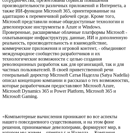
сотрудничества, презентованы сервисы повышения
производительности различных приложений и Интернета, а
также ИИ-функции Microsoft 365, ориентированные на
адаптацию к переменчивой рабочей среде. Кроме того,
Microsoft представили новые общедоступные технологии и
девелоперские инструменты в Azure и Windows.
Проверенные, расширяемые облачные платформы Microsoft -
охватывающие инфраструктуру, данные, ИИ и дополненную
реальность, производительность и взаимодействие,
коммерческие приложения и игровой контент, - объединяют
международное сообщество разработчиков и их
технологические возможности с целью создания
революционных разработок как для организаций, так и для
частных пользователей. В своей приветственной речи
генеральный директор Microsoft Сатья Наделла (Satya Nadella)
описал концепцию компании и рассказал о тех возможностях,
которые разработчикам предоставляют Microsoft Azure,
Microsoft Dynamics 365 и Power Platform, Microsoft 365 и
Microsoft Gaming.
«Компьютерные вычисления проникают во все аспекты
нашего повседневного существования, и на этом фоне
решения, принимаемые девелоперами, формируют мир, в
котором мы живем, - отметил г-н Наделла. - Компания