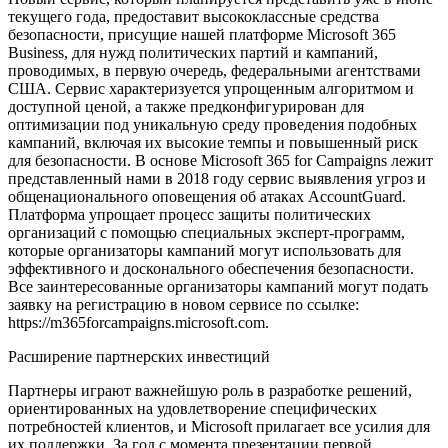
текущего года, предоставит высококлассные средства
безопасности, присущие нашей платформе Microsoft 365
Business, для нужд политических партий и кампаний,
проводимых, в первую очередь, федеральными агентствами
США. Сервис характеризуется упрощенным алгоритмом и
доступной ценой, а также предконфигурирован для
оптимизации под уникальную среду проведения подобных
кампаний, включая их высокие темпы и повышенный риск
для безопасности. В основе Microsoft 365 for Campaigns лежит
представленный нами в 2018 году сервис выявления угроз и
общенационального оповещения об атаках AccountGuard.
Платформа упрощает процесс защиты политических
организаций с помощью специальных эксперт-программ,
которые организаторы кампаний могут использовать для
эффективного и досконального обеспечения безопасности.
Все заинтересованные организаторы кампаний могут подать
заявку на регистрацию в новом сервисе по ссылке:
https://m365forcampaigns.microsoft.com.
Расширение партнерских инвестиций
Партнеры играют важнейшую роль в разработке решений,
ориентированных на удовлетворение специфических
потребностей клиентов, и Microsoft прилагает все усилия для
их поддержки. За год с момента презентации первой