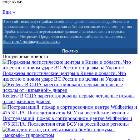
ещё хуже."
Еще »
Этот сайт использует файлы «cookie» с целью повышения удобства его
использования. Во время посещения сайта вы соглашаетесь с тем, что мы
обрабатываем ваши персональные данные с использованием сервиса
«Яндекс. Метрика». Продолжая использовать сайт, вы соглашаетесь с
Политикой конфиденциальности
.
Понятно
Популярные новости
Поражены логистические центры в Киеве и области. Что
известно о новом ударе ВС России по целям на Украине
Reuters: В США зарегистрированы первые летальные исходы
от «взрывной» диареи
Пострадавший, пожар в сортировочном центре Wildberries и
475 БПЛА. Последствия атак ВСУ на российские регионы