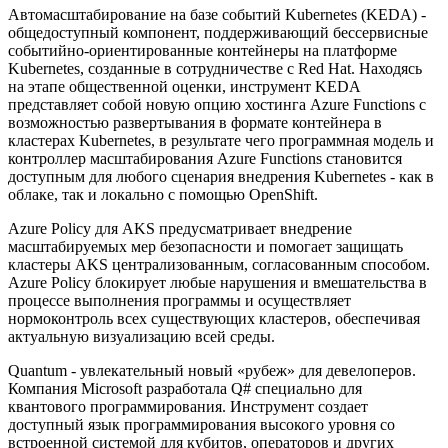
Автомасштабирование на базе событий Kubernetes (KEDA) -
общедоступный компонент, поддерживающий бессервисные
событийно-ориентированные контейнеры на платформе
Kubernetes, созданные в сотрудничестве с Red Hat. Находясь
на этапе общественной оценки, инструмент KEDA
представляет собой новую опцию хостинга Azure Functions с
возможностью развертывания в формате контейнера в
кластерах Kubernetes, в результате чего программная модель и
контроллер масштабирования Azure Functions становится
доступным для любого сценария внедрения Kubernetes - как в
облаке, так и локально с помощью OpenShift.
Azure Policy для AKS предусматривает внедрение
масштабируемых мер безопасности и помогает защищать
кластеры AKS централизованным, согласованным способом.
Azure Policy блокирует любые нарушения и вмешательства в
процессе выполнения программы и осуществляет
нормоконтроль всех существующих кластеров, обеспечивая
актуальную визуализацию всей среды.
Quantum - увлекательный новый «рубеж» для девелоперов.
Компания Microsoft разработала Q# специально для
квантового программирования. Инструмент создает
доступный язык программирования высокого уровня со
встроенной системой для кубитов, операторов и других