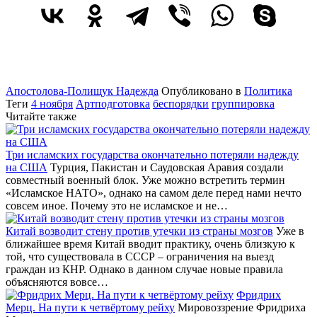
Апостолова-Полищук Надежда
Опубликовано в
Политика
Теги
4 ноября
Артподготовка
беспорядки
группировка
Читайте также
Три исламских государства окончательно потеряли надежду
на США
Турция, Пакистан и Саудовская Аравия создали
совместный военный блок. Уже можно встретить термин
«Исламское НАТО», однако на самом деле перед нами нечто
совсем иное. Почему это не исламское и не…
Китай возводит стену против утечки из страны мозгов
Уже в
ближайшее время Китай вводит практику, очень близкую к
той, что существовала в СССР – ограничения на выезд
граждан из КНР. Однако в данном случае новые правила
объясняются вовсе…
Фридрих
Мерц. На пути к четвёртому рейху
Мировоззрение Фридриха