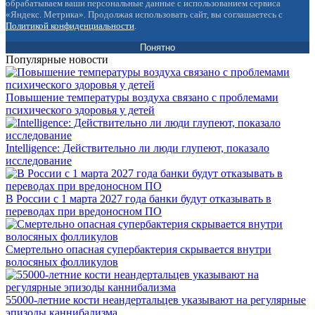
обрабатываем ваши персональные данные с использованием сервиса
«Яндекс. Метрика». Продолжая использовать сайт, вы соглашаетесь с
Политикой конфиденциальности
.
Понятно
Популярные новости
Повышение температуры воздуха связано с проблемами
психического здоровья у детей
Intelligence: Действительно ли люди глупеют, показало
исследование
В России с 1 марта 2027 года банки будут отказывать в
переводах при вредоносном ПО
Смертельно опасная супербактерия скрывается внутри
волосяных фолликулов
55000-летние кости неандертальцев указывают на регулярные
эпизоды каннибализма