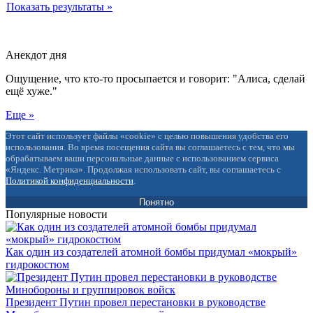
Показать результаты »
Анекдот дня
Ощущение, что кто-то просыпается и говорит: "Алиса, сделай
ещё хуже."
Еще »
Этот сайт использует файлы «cookie» с целью повышения удобства его
использования. Во время посещения сайта вы соглашаетесь с тем, что мы
обрабатываем ваши персональные данные с использованием сервиса
«Яндекс. Метрика». Продолжая использовать сайт, вы соглашаетесь с
Политикой конфиденциальности
.
Понятно
Популярные новости
Как один из создателей атомной бомбы придумал «мокрый»
гидрокостюм
Президент Путин провел перестановки в руководстве