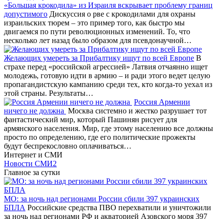
«Большая крокодила» из Израиля вскрывает проблему границ
допустимого
Дискуссия о рве с крокодилами для охраны
израильских тюрем – это пример того, как быстро мы
двигаемся по пути революционных изменений. То, что
несколько лет назад было образом для псевдонаучной…
Желающих умереть за Прибалтику ищут по всей Европе
В
страхе перед «российской агрессией» Латвия отчаянно ищет
молодежь, готовую идти в армию – и ради этого ведет целую
пропагандистскую кампанию среди тех, кто когда-то уехал из
этой страны. Результаты…
Россия Армении
ничего не должна
Москва системно и жестко разрушает тот
фантастический мир, который Пашинян рисует для
армянского населения. Мир, где этому населению все должны
просто по определению, где его политические прожекты
будут беспрекословно оплачиваться…
Интернет и СМИ
Новости СМИ2
Главное за сутки
МО: за ночь над регионами России сбили 397 украинских
БПЛА
Российские средства ПВО перехватили и уничтожили
за ночь над регионами РФ и акваторией Азовского моря 397