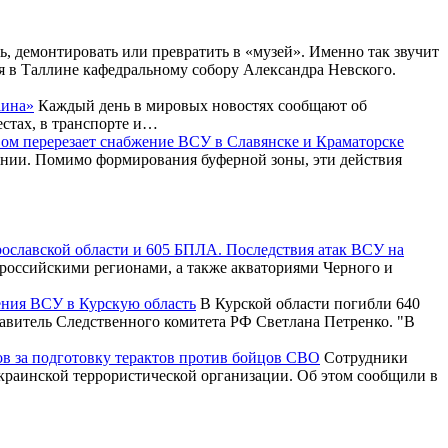
, демонтировать или превратить в «музей». Именно так звучит
я в Таллине кафедральному собору Александра Невского.
аина»
Каждый день в мировых новостях сообщают об
естах, в транспорте и…
ом перерезает снабжение ВСУ в Славянске и Краматорске
ении. Помимо формирования буферной зоны, эти действия
рославской области и 605 БПЛА. Последствия атак ВСУ на
российскими регионами, а также акваториями Черного и
ения ВСУ в Курскую область
В Курской области погибли 640
тавитель Следственного комитета РФ Светлана Петренко. "В
ов за подготовку терактов против бойцов СВО
Сотрудники
краинской террористической организации. Об этом сообщили в