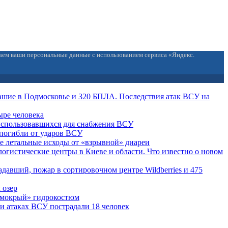
ваем ваши персональные данные с использованием сервиса «Яндекс.
вшие в Подмосковье и 320 БПЛА. Последствия атак ВСУ на
ыре человека
 использовавшихся для снабжения ВСУ
погибли от ударов ВСУ
е летальные исходы от «взрывной» диареи
огистические центры в Киеве и области. Что известно о новом
давший, пожар в сортировочном центре Wildberries и 475
 озер
 «мокрый» гидрокостюм
ри атаках ВСУ пострадали 18 человек