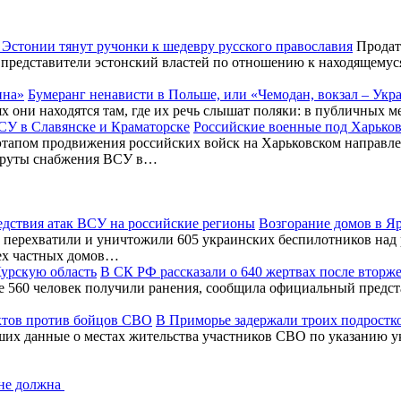
 Эстонии тянут ручонки к шедевру русского православия
Продать
 представители эстонский властей по отношению к находящемус
Бумеранг ненависти в Польше, или «Чемодан, вокзал – Укр
х они находятся там, где их речь слышат поляки: в публичных м
Российские военные под Харьков
этапом продвижения российских войск на Харьковском направл
шруты снабжения ВСУ в…
Возгорание домов в Я
перехватили и уничтожили 605 украинских беспилотников над 
ех частных домов…
В СК РФ рассказали о 640 жертвах после вторж
ее 560 человек получили ранения, сообщила официальный предс
В Приморье задержали троих подростк
ших данные о местах жительства участников СВО по указанию у
 не должна