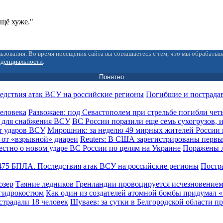
ещё хуже."
ьзования. Во время посещения сайта вы соглашаетесь с тем, что мы обрабаты
иденциальности
.
Понятно
Погибшие и пострада
Развожаев: под Севастополем при стрельбе погибли чет
ВС России поразили еще семь сухогрузов,
Мирошник: за неделю 49 мирных жителей России 
Reuters: В США зарегистрированы первы
Поражены л
Постра
Таяние ледников Гренландии провоцируется исчезновением
Как один из создателей атомной бомбы придумал
Шуваев: за сутки в Белгородской области п