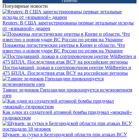
Понятно
Популярные новости
Reuters: В США зарегистрированы первые летальные исходы
от «взрывной» диареи
Поражены логистические центры в Киеве и области. Что
известно о новом ударе ВС России по целям на Украине
Пострадавший, пожар в сортировочном центре Wildberries и
475 БПЛА. Последствия атак ВСУ на российские регионы
Таяние ледников Гренландии провоцируется исчезновением
озер
Как один из создателей атомной бомбы придумал «мокрый»
гидрокостюм
Шуваев: за сутки в Белгородской области при атаках ВСУ