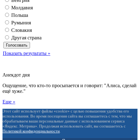
Венгрия
Молдавия
Польша
Румыния
Словакия
Другая страна
Показать результаты »
Анекдот дня
Ощущение, что кто-то просыпается и говорит: "Алиса, сделай
ещё хуже."
Еще »
Этот сайт использует файлы «cookie» с целью повышения удобства его
использования. Во время посещения сайта вы соглашаетесь с тем, что мы
обрабатываем ваши персональные данные с использованием сервиса
«Яндекс. Метрика». Продолжая использовать сайт, вы соглашаетесь с
Политикой конфиденциальности
.