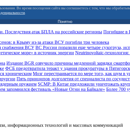
ьзования. Во время посещения сайта вы соглашаетесь с тем, что мы обрабаты
иденциальности
.
Понятно
Погибшие в 
сенов: в Крыму из-за атаки ВСУ погибли три человека
ВС России поразили еще четыре сухогруза, и
Neutrinovoltaic‑технология
Издание BGR озвучило причины медленной зарядки смартф
ФСБ предотвратила теракт у здания прокуратуры в Пятигорс
Мозг перестраивается по мере того, как шум в 
Пять принципов долголетия от специалиста по сосудис
SCMP: В Китае предложили уничтожать кру
Более 700 у
вязи, информационных технологий и массовых коммуникаций