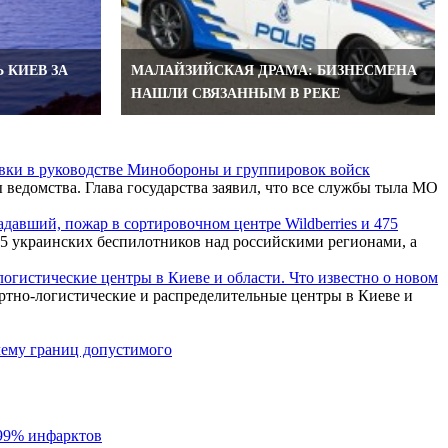
 КИЕВ ЗА
МАЛАЙЗИЙСКАЯ ДРАМА: БИЗНЕСМЕНА
НАШЛИ СВЯЗАННЫМ В РЕКЕ
вки в руководстве Минобороны и группировок войск
ведомства. Глава государства заявил, что все службы тыла МО
давший, пожар в сортировочном центре Wildberries и 475
 украинских беспилотников над российскими регионами, а
огистические центры в Киеве и области. Что известно о новом
тно-логистические и распределительные центры в Киеве и
лему границ допустимого
99% инфарктов