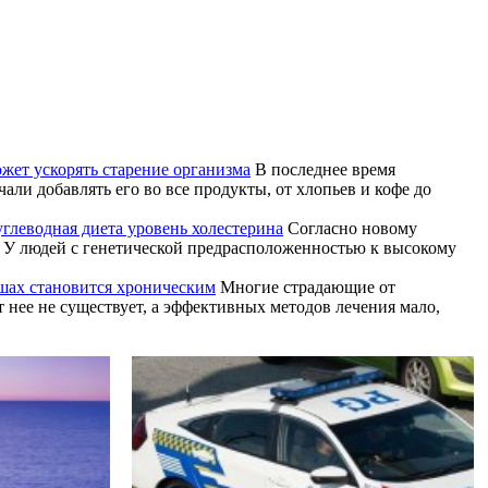
жет ускорять старение организма
В последнее время
ли добавлять его во все продукты, от хлопьев и кофе до
углеводная диета уровень холестерина
Согласно новому
и. У людей с генетической предрасположенностью к высокому
ушах становится хроническим
Многие страдающие от
т нее не существует, а эффективных методов лечения мало,