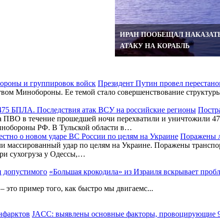
ИРАН ПООБЕЩАЛ НАКАЗАТЬ
АТАКУ НА КОРАБЛЬ
Президент Путин провел перестано
вом Минобороны. Ее темой стало совершенствование структуры 
Постра
 ПВО в течение прошедшей ночи перехватили и уничтожили 475
инобороны РФ. В Тульской области в…
Поражены л
и массированный удар по целям на Украине. Поражены транспор
три сухогруза у Одессы,…
«Большая крокодила» из Израиля вскрывает проб
 это пример того, как быстро мы двигаемс...
JACC: выявлены основные факторы, провоцирующие 