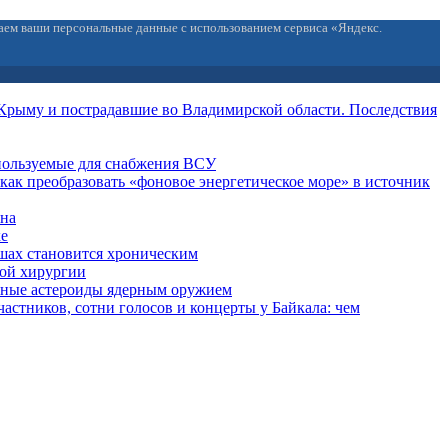
ваем ваши персональные данные с использованием сервиса «Яндекс.
Крыму и пострадавшие во Владимирской области. Последствия
спользуемые для снабжения ВСУ
: как преобразовать «фоновое энергетическое море» в источник
она
ке
ушах становится хроническим
той хирургии
пные астероиды ядерным оружием
частников, сотни голосов и концерты у Байкала: чем