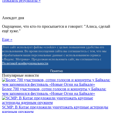
Показать результаты »
Анекдот дня
Ощущение, что кто-то просыпается и говорит: "Алиса, сделай
ещё хуже."
Еще »
Этот сайт использует файлы «cookie» с целью повышения удобства его
использования. Во время посещения сайта вы соглашаетесь с тем, что мы
обрабатываем ваши персональные данные с использованием сервиса
«Яндекс. Метрика». Продолжая использовать сайт, вы соглашаетесь с
Политикой конфиденциальности
.
Понятно
Популярные новости
Более 700 участников, сотни голосов и концерты у Байкала:
чем запомнился фестиваль «Новые Огни на Байкале»
SCMP: В Китае предложили уничтожать крупные астероиды
ядерным оружием