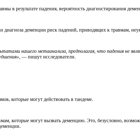
авмы в результате падения, вероятность диагностирования демен
ки диагноза деменции риск падений, приводящих к травмам, неук
льтатами нашего метаанализа, предполагая, что падения не яв
удшения»,
— пишут исследователи.
ов, которые могут действовать в тандеме.
вмам, которые могут вызвать деменцию. Это, безусловно, возмож
деменции.