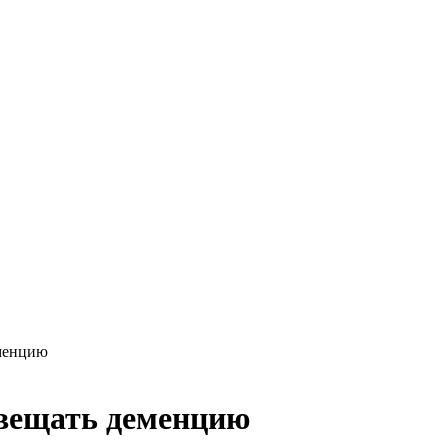
еменцию
едвещать деменцию