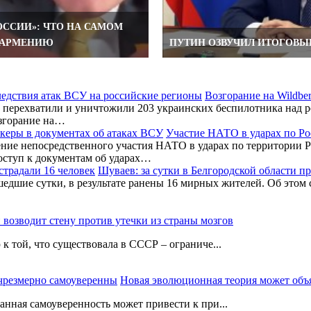
ОССИИ»: ЧТО НА САМОМ
 АРМЕНИЮ
ПУТИН ОЗВУЧИЛ ИТОГОВЫ
Возгорание на Wildbe
перехватили и уничтожили 203 украинских беспилотника над ро
згорание на…
Участие НАТО в ударах по Ро
ние непосредственного участия НАТО в ударах по территории Р
оступ к документам об ударах…
Шуваев: за сутки в Белгородской области п
шедшие сутки, в результате ранены 16 мирных жителей. Об этом
 возводит стену против утечки из страны мозгов
к той, что существовала в СССР – ограниче...
Новая эволюционная теория может объ
нная самоуверенность может привести к при...