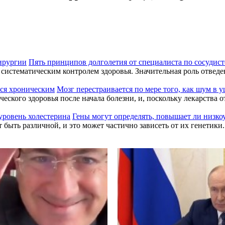
Пять принципов долголетия от специалиста по сосудис
систематическим контролем здоровья. Значительная роль отвед
Мозг перестраивается по мере того, как шум в 
ского здоровья после начала болезни, и, поскольку лекарства о
Гены могут определять, повышает ли низко
 быть различной, и это может частично зависеть от их генетик