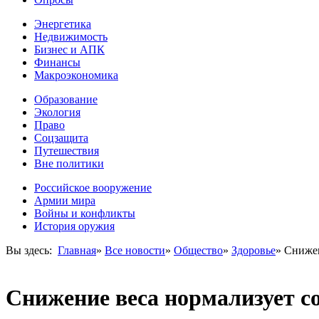
Энергетика
Недвижимость
Бизнес и АПК
Финансы
Макроэкономика
Образование
Экология
Право
Соцзащита
Путешествия
Вне политики
Российское вооружение
Армии мира
Войны и конфликты
История оружия
Вы здесь:
Главная
»
Все новости
»
Общество
»
Здоровье
»
Снижен
Снижение веса нормализует с