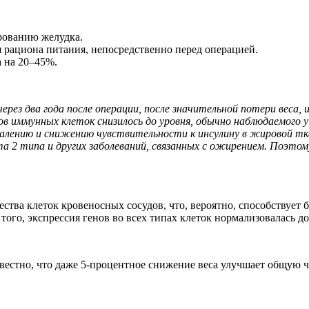
рованию желудка.
я рациона питания, непосредственно перед операцией.
а на 20–45%.
рез два года после операции, после значительной потери веса,
ов иммунных клеток снизилось до уровня, обычно наблюдаемого 
палению и снижению чувствительности к инсулину в жировой т
ета 2 типа и других заболеваний, связанных с ожирением. Поэто
ства клеток кровеносных сосудов, что, вероятно, способствует
ого, экспрессия генов во всех типах клеток нормализовалась до
вестно, что даже 5-процентное снижение веса улучшает общую ч