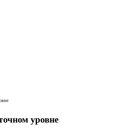
овне
точном уровне