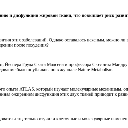
нию и дисфункции жировой ткани, что повышает риск развит
звития этих заболеваний. Однако оставалось неясным, можно ли
ирении после похудения?
т, Йеспера Груда Ската Мадсена и профессора Сюзанны Мандру
дование было опубликовано в журнале Nature Metabolism.
ого опыта ATLAS, который изучает молекулярные механизмы, оп
анная ожирением дисфункция этих двух тканей приводит к разви
дователи тщательно изучили клеточные и молекулярные изменен