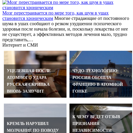
Мозг перестраивается по мере того, как шум в ушах
становится хроническим
Многие страдающие от постоянного
шума в ушах сообщают о резком ухудшении психического
здоровья после начала болезни, и, поскольку лекарства от нее
не существует, а эффективных методов лечения мало, трудно
представить,…
Интернет и СМИ
УЦЕЛЕВШАЯ ПОСЛЕ
ЧУДО-ТЕХНОЛОГИЮ:
АТОМНОГО УДАРА
РОССИЯ ОБОШЛА
РУССКАЯ СКРИПКА
ФРАНЦИЮ В АТОМНОЙ
ВНОВЬ ЗАЗВУЧИТ
ГОНКЕ
К ЧЕМУ ВЕДЕТ ОТЗЫВ
КРЕМЛЬ НАРУШИЛ
ПРИЗНАНИЯ
МОЛЧАНИЕ ПО ПОВОДУ
НЕЗАВИСИМОСТИ