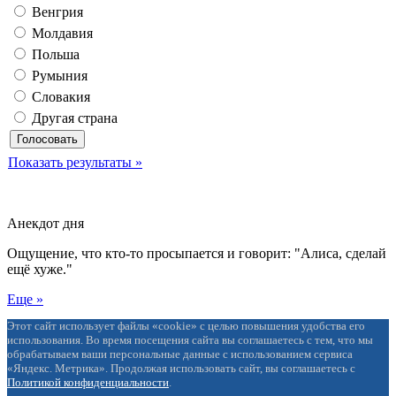
Венгрия
Молдавия
Польша
Румыния
Словакия
Другая страна
Показать результаты »
Анекдот дня
Ощущение, что кто-то просыпается и говорит: "Алиса, сделай
ещё хуже."
Еще »
Этот сайт использует файлы «cookie» с целью повышения удобства его
использования. Во время посещения сайта вы соглашаетесь с тем, что мы
обрабатываем ваши персональные данные с использованием сервиса
«Яндекс. Метрика». Продолжая использовать сайт, вы соглашаетесь с
Политикой конфиденциальности
.