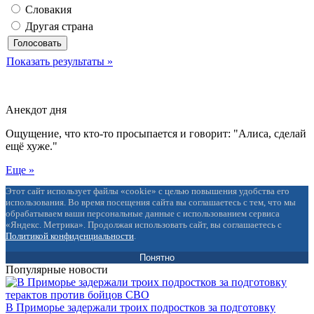
Словакия
Другая страна
Показать результаты »
Анекдот дня
Ощущение, что кто-то просыпается и говорит: "Алиса, сделай
ещё хуже."
Еще »
Этот сайт использует файлы «cookie» с целью повышения удобства его
использования. Во время посещения сайта вы соглашаетесь с тем, что мы
обрабатываем ваши персональные данные с использованием сервиса
«Яндекс. Метрика». Продолжая использовать сайт, вы соглашаетесь с
Политикой конфиденциальности
.
Понятно
Популярные новости
В Приморье задержали троих подростков за подготовку