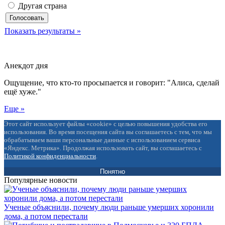
Другая страна
Показать результаты »
Анекдот дня
Ощущение, что кто-то просыпается и говорит: "Алиса, сделай
ещё хуже."
Еще »
Этот сайт использует файлы «cookie» с целью повышения удобства его
использования. Во время посещения сайта вы соглашаетесь с тем, что мы
обрабатываем ваши персональные данные с использованием сервиса
«Яндекс. Метрика». Продолжая использовать сайт, вы соглашаетесь с
Политикой конфиденциальности
.
Понятно
Популярные новости
Ученые объяснили, почему люди раньше умерших хоронили
дома, а потом перестали