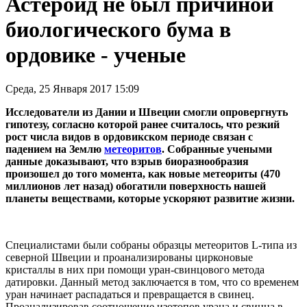
Астероид не был причиной
биологического бума в
ордовике - ученые
Среда, 25 Января 2017 15:09
Исследователи из Дании и Швеции смогли опровергнуть
гипотезу, согласно которой ранее считалось, что резкий
рост числа видов в ордовикском периоде связан с
падением на Землю
метеоритов
. Собранные учеными
данные доказывают, что взрыв биоразнообразия
произошел до того момента, как новые метеориты (470
миллионов лет назад) обогатили поверхность нашей
планеты веществами, которые ускоряют развитие жизни.
Специалистами были собраны образцы метеоритов L-типа из
северной Швеции и проанализированы цирконовые
кристаллы в них при помощи уран-свинцового метода
датировки. Данный метод заключается в том, что со временем
уран начинает распадаться и превращается в свинец.
Проанализировав соотношение изотопов урана и свинца в