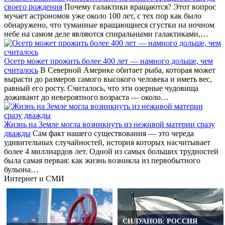
своего рождения
Почему галактики вращаются? Этот вопрос
мучает астрономов уже около 100 лет, с тех пор как было
обнаружено, что туманные вращающиеся сгустки на ночном
небе на самом деле являются спиральными галактиками,…
Осетр может прожить более 400 лет — намного дольше, чем
считалось
В Северной Америке обитает рыба, которая может
вырасти до размеров самого высокого человека и иметь вес,
равный его росту. Считалось, что эти озерные чудовища
доживают до невероятного возраста — около…
Жизнь на Земле могла возникнуть из неживой материи сразу
дважды
Сам факт нашего существования — это череда
удивительных случайностей, история которых насчитывает
более 4 миллиардов лет. Одной из самых больших трудностей
была самая первая: как жизнь возникла из первобытного
бульона…
Интернет и СМИ
СИЛУАНОВ: РОССИЯ