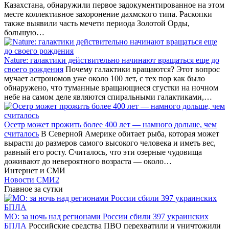
Казахстана, обнаружили первое задокументированное на этом
месте коллективное захоронение дахмского типа. Раскопки
также выявили часть мечети периода Золотой Орды,
большую…
Nature: галактики действительно начинают вращаться еще до
своего рождения
Почему галактики вращаются? Этот вопрос
мучает астрономов уже около 100 лет, с тех пор как было
обнаружено, что туманные вращающиеся сгустки на ночном
небе на самом деле являются спиральными галактиками,…
Осетр может прожить более 400 лет — намного дольше, чем
считалось
В Северной Америке обитает рыба, которая может
вырасти до размеров самого высокого человека и иметь вес,
равный его росту. Считалось, что эти озерные чудовища
доживают до невероятного возраста — около…
Интернет и СМИ
Новости СМИ2
Главное за сутки
МО: за ночь над регионами России сбили 397 украинских
БПЛА
Российские средства ПВО перехватили и уничтожили