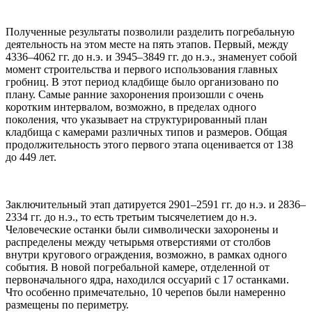
Полученные результаты позволили разделить погребальную
деятельность на этом месте на пять этапов. Первый, между
4336–4062 гг. до н.э. и 3945–3849 гг. до н.э., знаменует собой
момент строительства и первого использования главных
гробниц. В этот период кладбище было организовано по
плану. Самые ранние захоронения произошли с очень
коротким интервалом, возможно, в пределах одного
поколения, что указывает на структурированный план
кладбища с камерами различных типов и размеров. Общая
продолжительность этого первого этапа оценивается от 138
до 449 лет.
Заключительный этап датируется 2901–2591 гг. до н.э. и 2836–
2334 гг. до н.э., то есть третьим тысячелетием до н.э.
Человеческие останки были символически захоронены и
распределены между четырьмя отверстиями от столбов
внутри кругового ограждения, возможно, в рамках одного
события. В новой погребальной камере, отделенной от
первоначального ядра, находился оссуарий с 17 останками.
Что особенно примечательно, 10 черепов были намеренно
размещены по периметру.