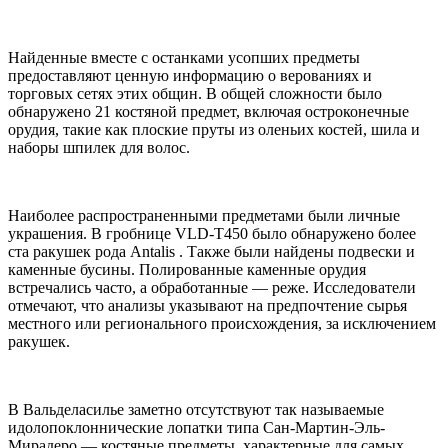
Найденные вместе с останками усопших предметы
предоставляют ценную информацию о верованиях и
торговых сетях этих общин. В общей сложности было
обнаружено 21 костяной предмет, включая остроконечные
орудия, такие как плоские пруты из оленьих костей, шила и
наборы шпилек для волос.
Наиболее распространенными предметами были личные
украшения. В гробнице VLD-T450 было обнаружено более
ста ракушек рода Antalis . Также были найдены подвески и
каменные бусины. Полированные каменные орудия
встречались часто, а обработанные — реже. Исследователи
отмечают, что анализы указывают на предпочтение сырья
местного или регионального происхождения, за исключением
ракушек.
В Вальделасилье заметно отсутствуют так называемые
идолопоклоннические лопатки типа Сан-Мартин-Эль-
Мирадеро — костяные предметы, характерные для самых