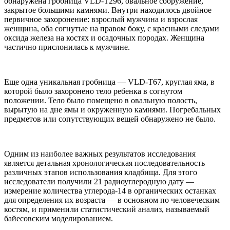
обнаружена гробница VLD-T296, овальное сооружение,
закрытое большими камнями. Внутри находилось двойное
первичное захоронение: взрослый мужчина и взрослая
женщина, оба согнутые на правом боку, с красными следами
оксида железа на костях и осадочных породах. Женщина
частично прислонилась к мужчине.
Еще одна уникальная гробница — VLD-T67, круглая яма, в
которой было захоронено тело ребенка в согнутом
положении. Тело было помещено в овальную полость,
вырытую на дне ямы и окруженную камнями. Погребальных
предметов или сопутствующих вещей обнаружено не было.
Одним из наиболее важных результатов исследования
является детальная хронологическая последовательность
различных этапов использования кладбища. Для этого
исследователи получили 21 радиоуглеродную дату —
измерение количества углерода-14 в органических останках
для определения их возраста — в основном по человеческим
костям, и применили статистический анализ, называемый
байесовским моделированием.