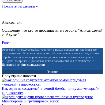
Показать результаты »
Анекдот дня
Ощущение, что кто-то просыпается и говорит: "Алиса, сделай
ещё хуже."
Еще »
Этот сайт использует файлы «cookie» с целью повышения удобства его
использования. Во время посещения сайта вы соглашаетесь с тем, что мы
обрабатываем ваши персональные данные с использованием сервиса
«Яндекс. Метрика». Продолжая использовать сайт, вы соглашаетесь с
Политикой конфиденциальности
.
Понятно
Популярные новости
Как один из создателей атомной бомбы придумал «мокрый»
гидрокостюм