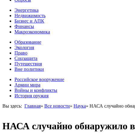
Энергетика
Недвижимость
Бизнес и АПК
Финансы
Макроэкономика
Образование
Экология
Право
Соцзащита
Путешествия
Вне политики
Российское вооружение
Армии мира
Войны и конфликты
История оружия
Вы здесь:
Главная
»
Все новости
»
Наука
»
НАСА случайно обнар
НАСА случайно обнаружило в 