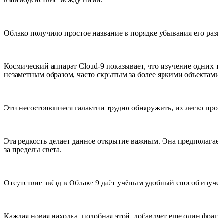
Облако получило простое название в порядке убывания его раз
Космический аппарат Cloud-9 показывает, что изучение одних 
незаметным образом, часто скрытым за более яркими объектам
Эти несостоявшиеся галактии трудно обнаружить, их легко проп
Эта редкость делает данное открытие важным. Она предполага
за пределы света.
Отсутствие звёзд в Облаке 9 даёт учёным удобный способ изу
Каждая новая находка, подобная этой, добавляет еще один фра