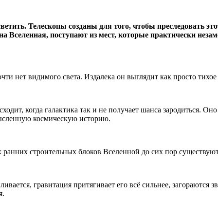
светить. Телескопы созданы для того, чтобы преследовать эт
на Вселенная, поступают из мест, которые практически неза
почти нет видимого света. Издалека он выглядит как просто тихое
одит, когда галактика так и не получает шанса зародиться. Оно у
смысленную космическую историю.
х ранних строительных блоков Вселенной до сих пор существуют
вается, гравитация притягивает его всё сильнее, загораются зв
я.