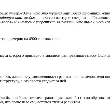
 было утверждать, что это тусклая карликовая галактика, кот
 обнаружить звезды»,
— сказал соавтор исследования Гагандип 
 «Хаббл» мы можем с уверенностью сказать, что там ничего не
тся примерно на 4900 световых лет.
асса которого примерно в миллион раз превышает массу Солнца.
 того, как давление уравновешивает гравитацию, исследователи
труктуру, а газ просто следует за ней.
и бы оно было тяжелее, гравитация сжала бы газ до образования
н, что позволило ему остаться тихим реликтом.