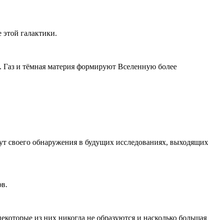
 этой галактики.
й. Газ и тёмная материя формируют Вселенную более
дут своего обнаружения в будущих исследованиях, выходящих
в.
некоторые из них никогда не образуются и насколько большая