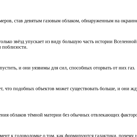
меров, став девятым газовым облаком, обнаруженным на окраине
только звёзд упускает из виду большую часть истории Вселенно
и поблизости.
устить, и они уязвимы для сил, способных оторвать от них газ.
ет, что подобных объектов может существовать больше, и они ж
чения облаков тёмной материи без обычных отвлекающих факторо
гмент к головоломке о том, как формируются галактики, почему 