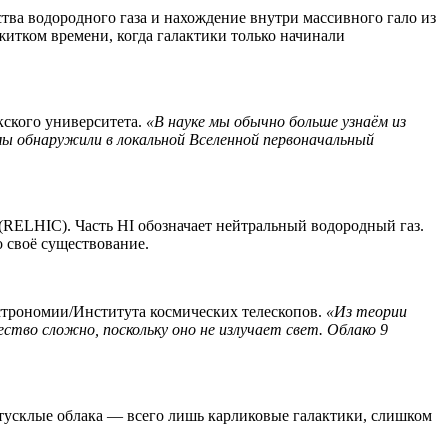
ества водородного газа и нахождение внутри массивного гало из
житком времени, когда галактики только начинали
кского университета.
«В науке мы обычно больше узнаём из
мы обнаружили в локальной Вселенной первоначальный
RELHIC). Часть HI обозначает нейтральный водородный газ.
о своё существование.
строномии/Института космических телескопов.
«Из теории
тво сложно, поскольку оно не излучает свет. Облако 9
 тусклые облака — всего лишь карликовые галактики, слишком