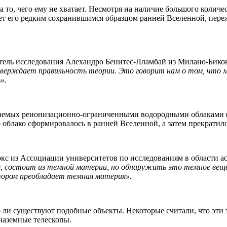
 а то, чего ему не хватает. Несмотря на наличие большого колич
лает его редким сохранившимся образцом ранней Вселенной, пере
итель исследования Алехандро Бенитес-Лламбай из Милано-Бико
одтверждает правильность теории. Это говорит нам о том, что 
».
ываемых реионизационно-ограниченными водородными облаками (
о облако сформировалось в ранней Вселенной, а затем прекратил
с из Ассоциации университетов по исследованиям в области а
, состоит из темной материи, но обнаружить это темное вещес
тором преобладает темная материя».
о ли существуют подобные объекты. Некоторые считали, что эти
наземные телескопы.