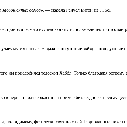
о заброшенных домов»,
— сказала Рейчел Битон из STScI.
иоастрономического исследования с использованием пятисотметр
лучаемым им сигналам, даже в отсутствие звёзд. Последующие 
я этого им понадобился телескоп Хаббл. Только благодаря остро
ко в первый подтвержденный пример беззвездного, преимуществ
 и, по-видимому, физически связано с ней. Радиоданные показы