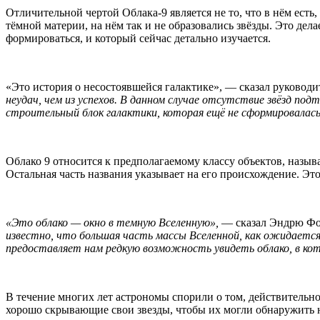
Отличительной чертой Облака-9 является не то, что в нём есть,
тёмной материи, на нём так и не образовались звёзды. Это де
формироваться, и который сейчас детально изучается.
«Это история о несостоявшейся галактике», — сказал руковод
неудач, чем из успехов. В данном случае отсутствие звёзд п
строительный блок галактики, которая ещё не сформировалась
Облако 9 относится к предполагаемому классу объектов, наз
Остальная часть названия указывает на его происхождение. Эт
«Это облако — окно в темную Вселенную»,
— сказал Эндрю Фок
известно, что большая часть массы Вселенной, как ожидается
предоставляет нам редкую возможность увидеть облако, в ко
В течение многих лет астрономы спорили о том, действительн
хорошо скрывающие свои звезды, чтобы их могли обнаружить 