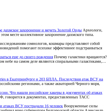
е дахмское захоронение и мечеть Золотой Орды
Археологи,
этом месте коллективное захоронение дахмского типа.
исследованиям сомнологов, кошмары представляют собой
сновидений помогают психике эффективнее подстраиваться
щаться еще до своего рождения
Почему галактики вращаются?
чном небе на самом деле являются спиральными галактиками,…
rries в Екатеринбурге и 203 БПЛА. Последствия атак ВСУ на
ссийскими регионами, а также акваторией Черного моря,
ссии. Что нашли российские хакеры в документах об атаках
Ф, говорится в документах, предоставленных ТАСС
ри атаках ВСУ пострадали 16 человек
Вооруженные силы
 сообщил врио губернатора Белгородской области Александр