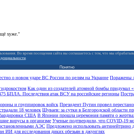
ещё хуже."
ьзования. Во время посещения сайта вы соглашаетесь с тем, что мы обрабаты
иденциальности
.
Понятно
Поражены л
Как один из создателей атомной бомбы придумал
Постра
Президент Путин провел перестано
Шуваев: за сутки в Белгородской области п
В Японии прошла церемония памяти о жертв
Ученые подтвердили, что COVID-19 мо
Предложено использовать антинейтрино 
ан ИИ для исследования диких обезьян в джунглях