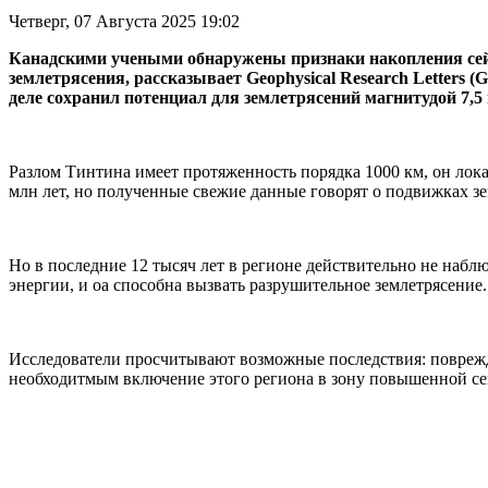
Четверг, 07 Августа 2025 19:02
Канадскими учеными обнаружены признаки накопления сейс
землетрясения, рассказывает Geophysical Research Letters
деле сохранил потенциал для землетрясений магнитудой 7,5
Разлом Тинтина имеет протяженность порядка 1000 км, он лока
млн лет, но полученные свежие данные говорят о подвижках зе
Но в последние 12 тысяч лет в регионе действительно не набл
энергии, и оа способна вызвать разрушительное землетрясение
Исследователи просчитывают возможные последствия: поврежд
необходитмым включение этого региона в зону повышенной се