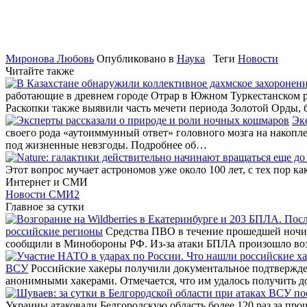
Миронова Любовь
Опубликовано в
Наука
Теги
Новости
Читайте также
работающие в древнем городе Отрар в Южном Туркестанском ре
Раскопки также выявили часть мечети периода Золотой Орды
Эк
своего рода «аутоиммунный ответ» головного мозга на накоп
под жизненные невзгоды. Подробнее об…
Этот вопрос мучает астрономов уже около 100 лет, с тех пор
Интернет и СМИ
Новости СМИ2
Главное за сутки
российские регионы
Средства ПВО в течение прошедшей ночи 
сообщили в Минобороны РФ. Из-за атаки БПЛА произошло во
ВСУ
Российские хакеры получили документальное подтвержде
анонимными хакерами. Отмечается, что им удалось получить д
Украины атаковали Белгородскую область более 120 раз за про