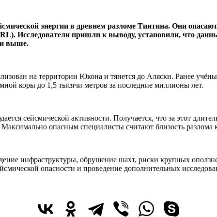
мической энергии в древнем разломе Тинтина. Они опасают
 (GRL). Исследователи пришли к выводу, установили, что да
 и выше.
лизован на территории Юкона и тянется до Аляски. Ранее учёны
мной коры до 1,5 тысячи метров за последние миллионы лет.
юдается сейсмической активности. Получается, что за этот длит
. Максимально опасным специалисты считают близость разлома к 
ение инфраструктуры, обрушение шахт, риски крупных оползне
йсмической опасности и проведение дополнительных исследова