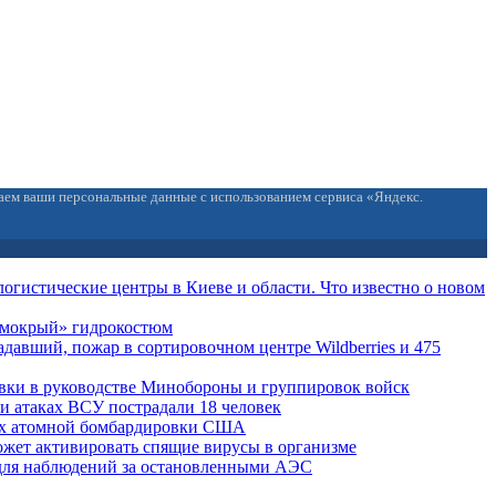
ваем ваши персональные данные с использованием сервиса «Яндекс.
огистические центры в Киеве и области. Что известно о новом
 «мокрый» гидрокостюм
давший, пожар в сортировочном центре Wildberries и 475
вки в руководстве Минобороны и группировок войск
ри атаках ВСУ пострадали 18 человек
ах атомной бомбардировки США
жет активировать спящие вирусы в организме
для наблюдений за остановленными АЭС