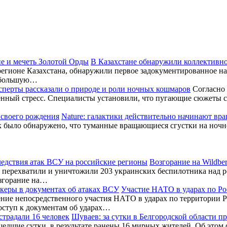
В Казахстане обнаружили коллективно
гионе Казахстана, обнаружили первое задокументированное на 
, большую…
сперты рассказали о природе и роли ночных кошмаров
Согласно 
ленный стресс. Специалисты установили, что пугающие сюжеты 
Nature: галактики действительно начинают вра
 как было обнаружено, что туманные вращающиеся сгустки на но
Возгорание на Wildbe
перехватили и уничтожили 203 украинских беспилотника над ро
згорание на…
Участие НАТО в ударах по Ро
ние непосредственного участия НАТО в ударах по территории Р
оступ к документам об ударах…
Шуваев: за сутки в Белгородской области п
шедшие сутки, в результате ранены 16 мирных жителей. Об этом