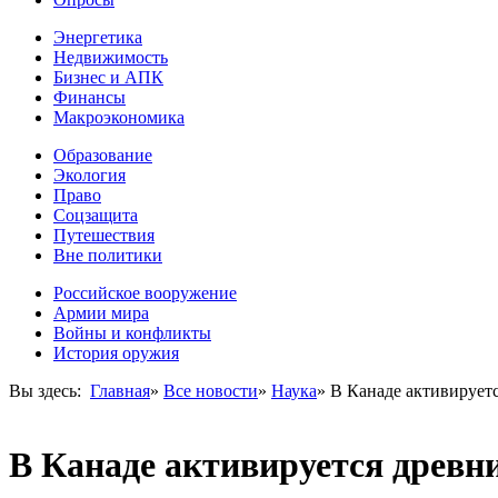
Энергетика
Недвижимость
Бизнес и АПК
Финансы
Макроэкономика
Образование
Экология
Право
Соцзащита
Путешествия
Вне политики
Российское вооружение
Армии мира
Войны и конфликты
История оружия
Вы здесь:
Главная
»
Все новости
»
Наука
»
В Канаде активируетс
В Канаде активируется древн