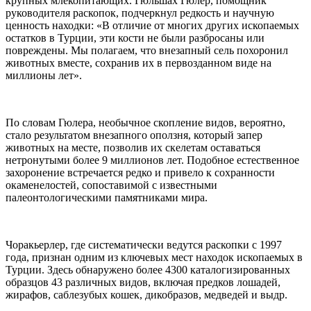
крупных млекопитающих. Гюльшах Гюлер, помощник
руководителя раскопок, подчеркнул редкость и научную
ценность находки: «В отличие от многих других ископаемых
остатков в Турции, эти кости не были разбросаны или
повреждены. Мы полагаем, что внезапный сель похоронил
животных вместе, сохранив их в первозданном виде на
миллионы лет».
По словам Гюлера, необычное скопление видов, вероятно,
стало результатом внезапного оползня, который запер
животных на месте, позволив их скелетам оставаться
нетронутыми более 9 миллионов лет. Подобное естественное
захоронение встречается редко и привело к сохранности
окаменелостей, сопоставимой с известными
палеонтологическими памятниками мира.
Чоракьерлер, где систематически ведутся раскопки с 1997
года, признан одним из ключевых мест находок ископаемых в
Турции. Здесь обнаружено более 4300 каталогизированных
образцов 43 различных видов, включая предков лошадей,
жирафов, саблезубых кошек, дикобразов, медведей и выдр.