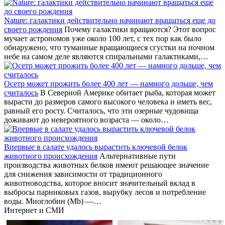
Nature: галактики действительно начинают вращаться еще до
своего рождения
Почему галактики вращаются? Этот вопрос
мучает астрономов уже около 100 лет, с тех пор как было
обнаружено, что туманные вращающиеся сгустки на ночном
небе на самом деле являются спиральными галактиками,…
Осетр может прожить более 400 лет — намного дольше, чем
считалось
В Северной Америке обитает рыба, которая может
вырасти до размеров самого высокого человека и иметь вес,
равный его росту. Считалось, что эти озерные чудовища
доживают до невероятного возраста — около…
Впервые в салате удалось вырастить ключевой белок
животного происхождения
Альтернативные пути
производства животных белков имеют решающее значение
для снижения зависимости от традиционного
животноводства, которое вносит значительный вклад в
выбросы парниковых газов, вырубку лесов и потребление
воды. Миоглобин (Mb) —…
Интернет и СМИ