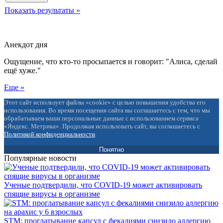
Показать результаты »
Анекдот дня
Ощущение, что кто-то просыпается и говорит: "Алиса, сделай
ещё хуже."
Еще »
Этот сайт использует файлы «cookie» с целью повышения удобства его
использования. Во время посещения сайта вы соглашаетесь с тем, что мы
обрабатываем ваши персональные данные с использованием сервиса
«Яндекс. Метрика». Продолжая использовать сайт, вы соглашаетесь с
Политикой конфиденциальности
.
Понятно
Популярные новости
Ученые подтвердили, что COVID-19 может активировать
спящие вирусы в организме
STM: проглатывание капсул с фекалиями снизило аллергию