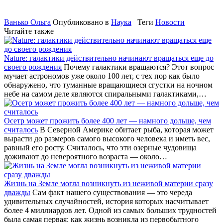
Ванько Ольга
Опубликовано в
Наука
Теги
Новости
Читайте также
Nature: галактики действительно начинают вращаться еще до
своего рождения
Почему галактики вращаются? Этот вопрос
мучает астрономов уже около 100 лет, с тех пор как было
обнаружено, что туманные вращающиеся сгустки на ночном
небе на самом деле являются спиральными галактиками,…
Осетр может прожить более 400 лет — намного дольше, чем
считалось
В Северной Америке обитает рыба, которая может
вырасти до размеров самого высокого человека и иметь вес,
равный его росту. Считалось, что эти озерные чудовища
доживают до невероятного возраста — около…
Жизнь на Земле могла возникнуть из неживой материи сразу
дважды
Сам факт нашего существования — это череда
удивительных случайностей, история которых насчитывает
более 4 миллиардов лет. Одной из самых больших трудностей
была самая первая: как жизнь возникла из первобытного