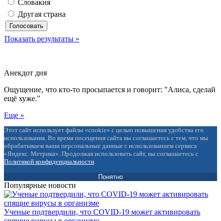
Словакия
Другая страна
Показать результаты »
Анекдот дня
Ощущение, что кто-то просыпается и говорит: "Алиса, сделай
ещё хуже."
Еще »
Этот сайт использует файлы «cookie» с целью повышения удобства его
использования. Во время посещения сайта вы соглашаетесь с тем, что мы
обрабатываем ваши персональные данные с использованием сервиса
«Яндекс. Метрика». Продолжая использовать сайт, вы соглашаетесь с
Политикой конфиденциальности
.
Понятно
Популярные новости
Ученые подтвердили, что COVID-19 может активировать
спящие вирусы в организме