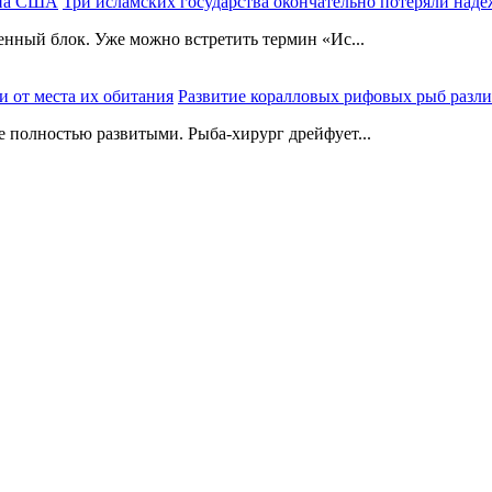
Три исламских государства окончательно потеряли на
енный блок. Уже можно встретить термин «Ис...
Развитие коралловых рифовых рыб различ
 полностью развитыми. Рыба-хирург дрейфует...