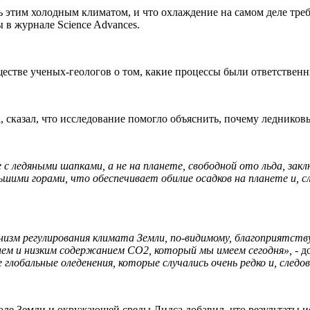
ь этим холодным климатом, и что охлаждение на самом деле тре
 в журнале Science Advances.
естве ученых-геологов о том, какие процессы были ответственн
сказал, что исследование помогло объяснить, почему ледниковы
 с ледяными шапками, а не на планете, свободной ото льда, зак
ьшими горами, что обеспечивает обилие осадков на планете и, с
изм регулирования климата Земли, по-видимому, благоприятст
ием и низким содержанием CO2, который мы имеем сегодня»,
- д
лобальные оледенения, которые случались очень редко и, след
е Земли и окружающей среды Лидса добавил, что результаты и