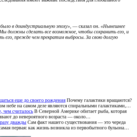
было в доиндустриальную эпоху»,
— сказал он.
«Нынешнее
 Мы должны сделать все возможное, чтобы сохранить его, и
ь его, прежде чем прекратим выбросы. За свою долгую
щаться еще до своего рождения
Почему галактики вращаются?
чном небе на самом деле являются спиральными галактиками,…
, чем считалось
В Северной Америке обитает рыба, которая
живают до невероятного возраста — около…
сразу дважды
Сам факт нашего существования — это череда
В КИЕВЕ РАЗГОРЕЛСЯ МОЩНЫЙ
самая первая: как жизнь возникла из первобытного бульона…
ПОЖАР