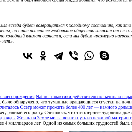
я всегда будет возвращаться к холодному состоянию, как это 
неты, но наше нынешнее глобальное общество зависит от него.
 холодный климат вернется, если мы будем чрезмерно нагреват
— нет».
Nature: галактики действительно начинают вра
 как было обнаружено, что туманные вращающиеся сгустки на но
Осетр может прожить более 400 лет — намного дольше
вес, равный его росту. Считалось, что эти озерные чудовища до
Жизнь на Земле могла возникнуть из неживой материи 
ее 4 миллиардов лет. Одной из самых больших трудностей была 