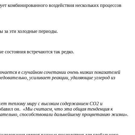
бует комбинированного воздействия нескольких процессов
ы за эти холодные периоды.
е состояния встречаются так редко.
лючается в случайном сочетании очень низких показателей
ледовательно, усиливает реакции, удаляющие углерод из
вует теплому миру с высоким содержанием CO2 и
обавил он.
«Мы считаем, что эта общая тенденция к
овательно, способствовали дальнейшему процветанию жизни».
сследования имеют важные последствия для глобального