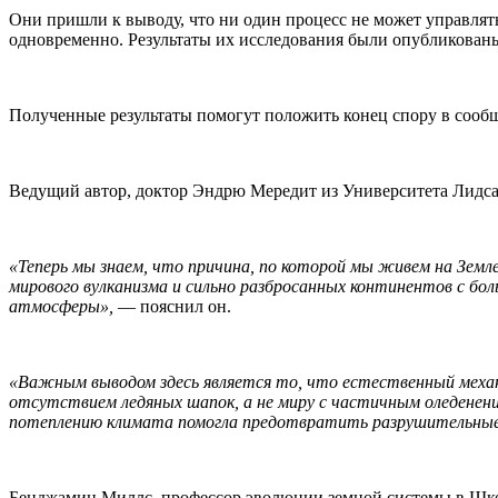
Они пришли к выводу, что ни один процесс не может управлят
одновременно. Результаты их исследования были опубликованы
Полученные результаты помогут положить конец спору в сообщ
Ведущий автор, доктор Эндрю Мередит из Университета Лидса, 
«Теперь мы знаем, что причина, по которой мы живем на Земле
мирового вулканизма и сильно разбросанных континентов с бол
атмосферы»,
— пояснил он.
«Важным выводом здесь является то, что естественный механ
отсутствием ледяных шапок, а не миру с частичным оледенен
потеплению климата помогла предотвратить разрушительные г
Бенджамин Миллс, профессор эволюции земной системы в Школ