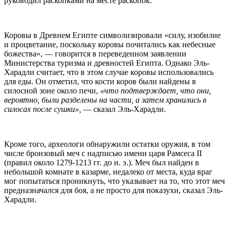
руководил раскопками на месте раскопок.
Коровы в Древнем Египте символизировали «силу, изобилие
и процветание, поскольку коровы почитались как небесные
божества», — говорится в переведенном заявлении
Министерства туризма и древностей Египта. Однако Эль-
Харадли считает, что в этом случае коровы использовались
для еды. Он отметил, что кости коров были найдены в
силосной зоне около печи,
«что подтверждает, что они,
вероятно, были разделены на части, а затем хранились в
силосах после сушки»,
— сказал Эль-Харадли.
Кроме того, археологи обнаружили остатки оружия, в том
числе бронзовый меч с надписью имени царя Рамсеса II
(правил около 1279-1213 гг. до н. э.). Меч был найден в
небольшой комнате в казарме, недалеко от места, куда враг
мог попытаться проникнуть, что указывает на то, что этот меч
предназначался для боя, а не просто для показухи, сказал Эль-
Харадли.