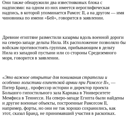
Они также обнаружили два известняковых блока с
надписями: на одном из них имеется иероглифическая
надпись, в которой упоминается Рамсес II, а на другом — имя
чиновника по имени «Бей», говорится в заявлении.
Древние египтяне разместили казармы вдоль военной дороги
на северо-западе дельты Нила. Их расположение позволяло бы
войскам противостоять группам, прибывающим в дельту
Нила из западной пустыни или со стороны Средиземного
моря, говорится в заявлении.
«Это важное открытие для понимания стратегии и
особенно логистики египетской армии при Рамсесе II»,
—
Питер Бранд , профессор истории и директор проекта
Большого гипостильного зала Карнака в Университете
Мемфиса в Теннесси. На северо-западе Египта были найдены
и другие военные объекты, построенные Рамсесом II,
например, форты, но они не так хорошо сохранились, как
этот, сказал Бранд, не принимавший участия в раскопках.