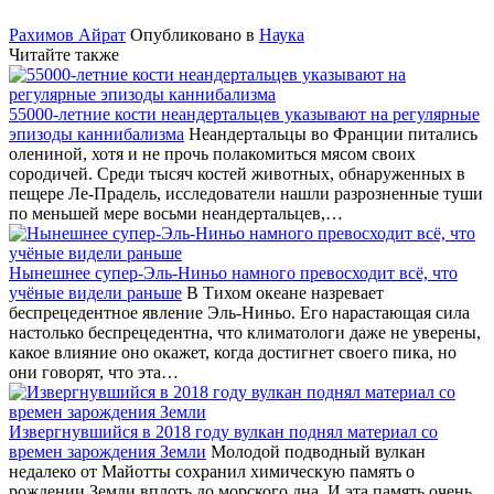
Рахимов Айрат
Опубликовано в
Наука
Читайте также
55000-летние кости неандертальцев указывают на регулярные
эпизоды каннибализма
Неандертальцы во Франции питались
олениной, хотя и не прочь полакомиться мясом своих
сородичей. Среди тысяч костей животных, обнаруженных в
пещере Ле-Прадель, исследователи нашли разрозненные туши
по меньшей мере восьми неандертальцев,…
Нынешнее супер-Эль-Ниньо намного превосходит всё, что
учёные видели раньше
В Тихом океане назревает
беспрецедентное явление Эль-Ниньо. Его нарастающая сила
настолько беспрецедентна, что климатологи даже не уверены,
какое влияние оно окажет, когда достигнет своего пика, но
они говорят, что эта…
Извергнувшийся в 2018 году вулкан поднял материал со
времен зарождения Земли
Молодой подводный вулкан
недалеко от Майотты сохранил химическую память о
рождении Земли вплоть до морского дна. И эта память очень