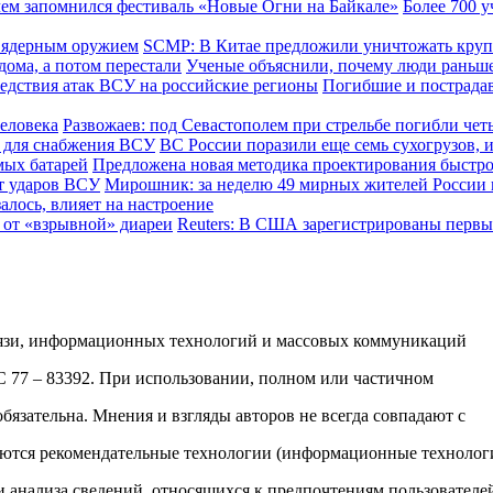
Более 700 у
SCMP: В Китае предложили уничтожать кру
Ученые объяснили, почему люди раньше
Погибшие и пострада
Развожаев: под Севастополем при стрельбе погибли чет
ВС России поразили еще семь сухогрузов,
Предложена новая методика проектирования быстр
Мирошник: за неделю 49 мирных жителей России 
залось, влияет на настроение
Reuters: В США зарегистрированы первы
вязи, информационных технологий и массовых коммуникаций
ФС 77 – 83392. При использовании, полном или частичном
обязательна. Мнения и взгляды авторов не всегда совпадают с
яются рекомендательные технологии (информационные технолог
и анализа сведений, относящихся к предпочтениям пользователе