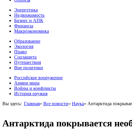
Энергетика
Недвижимость
Бизнес и АПК
Финансы
Макроэкономика
Образование
Экология
Право
Соцзащита
Путешествия
Вне политики
Российское вооружение
Армии мира
Войны и конфликты
История оружия
Вы здесь:
Главная
»
Все новости
»
Наука
»
Антарктида покрывае
Антарктида покрывается нео