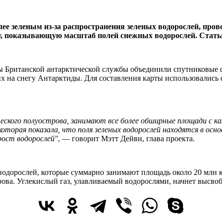
лее зеленым из-за распространения зеленых водорослей, пр
у, показывающую масштаб полей снежных водорослей. Статья
ты Британской антарктической службы объединили спутниковые
 на снегу Антарктиды. Для составления карты использовались ф
кого полуострова, занимают все более обширные площади с каж
которая показала, что поля зеленых водорослей находятся в о
рост водорослей"
, — говорит Мэтт Дейви, глава проекта.
водорослей, которые суммарно занимают площадь около 20 млн 
крова. Углекислый газ, улавливаемый водорослями, начнет высво