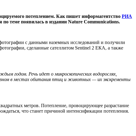
овоцируемого потеплением. Как пишет информагентство
РИА
 по теме появилась в издании Nature Communications.
 фотографии с данными наземных исследований и получили
отографии, сделанные сателлитом Sentinel 2 ЕКА, а также
дым годом. Речь идет о микроскопических водорослях,
сновном в местах обитания птиц и животных — их экскременты
квадратных метров. Потепление, провоцирующее разрастание
бождаться, что станет причиной интенсификации потепления.