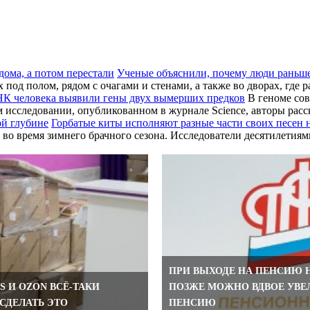
Ученые объяснили, почему люди раньше
од полом, рядом с очагами и стенами, а также во дворах, где р
К человека выявили гены двух вымерших предков
В геноме сов
м исследовании, опубликованном в журнале Science, авторы ра
Горбатые киты исполняют разные части своих песен 
 во время зимнего брачного сезона. Исследователи десятилетиям
ПРИ ВЫХОДЕ НА ПЕНСИЮ Н
S И OZON ВСЁ-ТАКИ
ПОЗЖЕ МОЖНО ВДВОЕ УВЕ
СДЕЛАТЬ ЭТО
ПЕНСИЮ