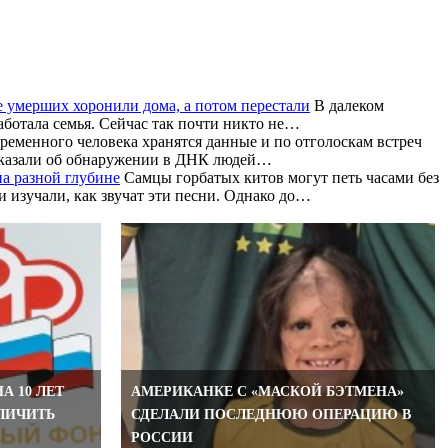
 умерших хоронили дома, а потом перестали
В далеком
аботала семья. Сейчас так почти никто не…
ременного человека хранятся данные и по отголоскам встреч
ссказали об обнаружении в ДНК людей…
на разной глубине
Самцы горбатых китов могут петь часами без
и изучали, как звучат эти песни. Однако до…
А 10 ЛЕТ
АМЕРИКАНКЕ С «МАСКОЙ БЭТМЕНА»
ЛИЧИТЬ
СДЕЛАЛИ ПОСЛЕДНЮЮ ОПЕРАЦИЮ В
РОССИИ