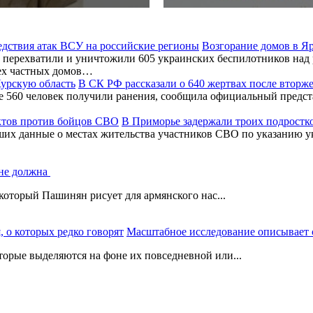
Возгорание домов в Я
перехватили и уничтожили 605 украинских беспилотников над 
ех частных домов…
В СК РФ рассказали о 640 жертвах после вторж
ее 560 человек получили ранения, сообщила официальный предс
В Приморье задержали троих подростк
ших данные о местах жительства участников СВО по указанию у
 не должна
который Пашинян рисует для армянского нас...
Масштабное исследование описывает с
орые выделяются на фоне их повседневной или...