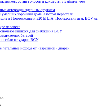
частников, сотни голосов и концерты у Байкала: чем
пные астероиды ядерным оружием
 умерших хоронили дома, а потом перестали
вшие в Подмосковье и 320 БПЛА. Последствия атак ВСУ на
ыре человека
 использовавшихся для снабжения ВСУ
озаряжаемых батарей
погибли от ударов ВСУ
е летальные исходы от «взрывной» диареи
ии
й