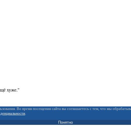
ещё хуже."
ьзования. Во время посещения сайта вы соглашаетесь с тем, что мы обрабаты
иденциальности
.
Понятно