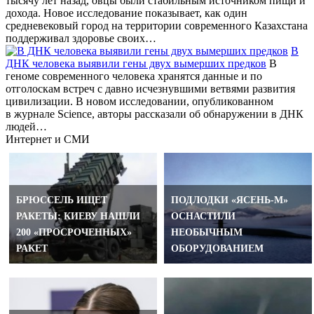
тысячу лет назад, овцы были стабильным источником пищи и
дохода. Новое исследование показывает, как один
средневековый город на территории современного Казахстана
поддерживал здоровье своих…
В
ДНК человека выявили гены двух вымерших предков
В
геноме современного человека хранятся данные и по
отголоскам встреч с давно исчезнувшими ветвями развития
цивилизации. В новом исследовании, опубликованном
в журнале Science, авторы рассказали об обнаружении в ДНК
людей…
Интернет и СМИ
БРЮССЕЛЬ ИЩЕТ
ПОДЛОДКИ «ЯСЕНЬ-М»
РАКЕТЫ: КИЕВУ НАШЛИ
ОСНАСТИЛИ
200 «ПРОСРОЧЕННЫХ»
НЕОБЫЧНЫМ
РАКЕТ
ОБОРУДОВАНИЕМ