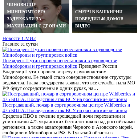
ЧИНОВНИЦУ
МИНПРОМТОРГА
СМЕРЧ В БАШКИРИИ
ЗАДЕРЖАЛИ ЗА
ПОВРЕДИЛ 40 ДОМОВ.
МАХИНАЦИИ С ДРОНАМИ
ВИДЕО
Новости СМИ2
Главное за сутки
Президент Путин провел перестановки в руководстве
Минобороны и группировок войск
Президент России
Владимир Путин провел встречу с руководством
Минобороны. Ее темой стало совершенствование структуры
ведомства. Глава государства заявил, что все службы тыла МО
РФ будут сосредоточены в одних руках, на…
Пострадавший, пожар в сортировочном центре Wildberries и
475 БПЛА. Последствия атак ВСУ на российские регионы
Средства ПВО в течение прошедшей ночи перехватили и
уничтожили 475 украинских беспилотников над российскими
регионами, а также акваториями Черного и Азовского морей,
сообщили в Минобороны РФ. В Тульской области в…