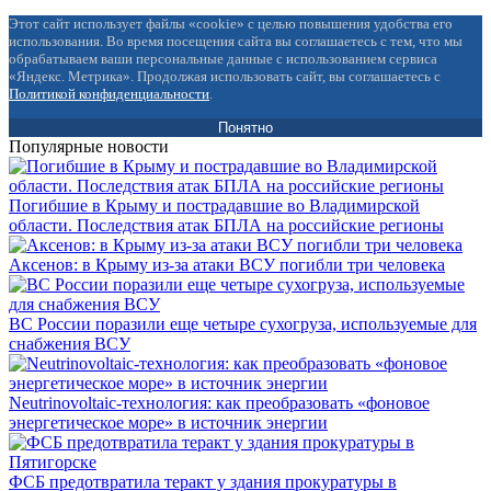
Этот сайт использует файлы «cookie» с целью повышения удобства его
использования. Во время посещения сайта вы соглашаетесь с тем, что мы
обрабатываем ваши персональные данные с использованием сервиса
«Яндекс. Метрика». Продолжая использовать сайт, вы соглашаетесь с
Политикой конфиденциальности
.
Понятно
Популярные новости
Погибшие в Крыму и пострадавшие во Владимирской
области. Последствия атак БПЛА на российские регионы
Аксенов: в Крыму из-за атаки ВСУ погибли три человека
ВС России поразили еще четыре сухогруза, используемые для
снабжения ВСУ
Neutrinovoltaic‑технология: как преобразовать «фоновое
энергетическое море» в источник энергии
ФСБ предотвратила теракт у здания прокуратуры в