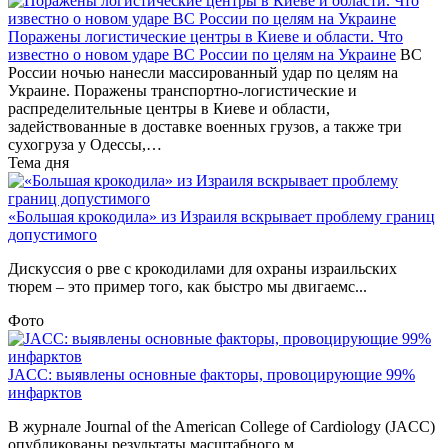
Поражены логистические центры в Киеве и области. Что
известно о новом ударе ВС России по целям на Украине
ВС
России ночью нанесли массированный удар по целям на
Украине. Поражены транспортно-логистические и
распределительные центры в Киеве и области,
задействованные в доставке военных грузов, а также три
сухогруза у Одессы,…
Тема дня
«Большая крокодила» из Израиля вскрывает проблему границ
допустимого
Дискуссия о рве с крокодилами для охраны израильских
тюрем – это пример того, как быстро мы двигаемс...
Фото
JACC: выявлены основные факторы, провоцирующие 99%
инфарктов
В журнале Journal of the American College of Cardiology (JACC)
опубликованы результаты масштабного м...