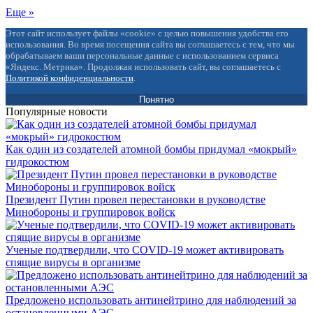
Еще »
Этот сайт использует файлы «cookie» с целью повышения удобства его
использования. Во время посещения сайта вы соглашаетесь с тем, что мы
обрабатываем ваши персональные данные с использованием сервиса
«Яндекс. Метрика». Продолжая использовать сайт, вы соглашаетесь с
Политикой конфиденциальности
.
Понятно
Популярные новости
Как один из создателей атомной бомбы придумал «мокрый»
гидрокостюм
Президент Путин провел перестановки в руководстве
Минобороны и группировок войск
Ученые подтвердили, что COVID-19 может активировать
спящие вирусы в организме
Предложено использовать антинейтрино для наблюдений за
остановленными АЭС